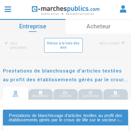
Entreprise
Acheteur
Retour à la liste des
Avis suivant
Avis
avis
précédent
Prestations de blanchissage d’articles textiles
au profit des établissements gérés par le crous
de lille sur le secteur de valenciennes, douai et
leurs environs.
AVIS
REGLEMENT
DOSSIER
QUESTIONS
DEPOT
Prestations de blanchissage d’articles textiles au profit des
établissements gérés par le crous de lille sur le secteur de
valenciennes, douai et leurs environs.