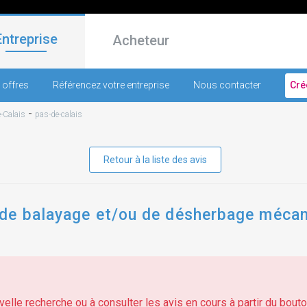
Entreprise
Acheteur
 offres
Référencez votre entreprise
Nous contacter
Cré
-
-Calais
pas-de-calais
Retour à la liste des avis
de balayage et/ou de désherbage mécani
elle recherche ou à consulter les avis en cours à partir du bouton