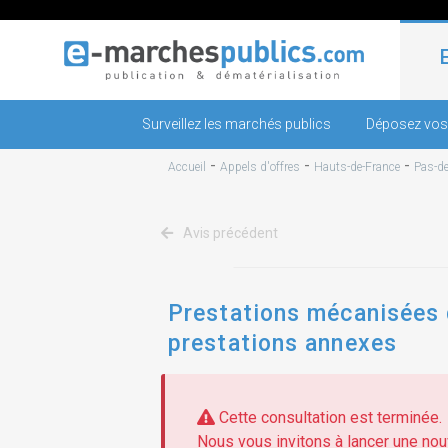
Surveillez les marchés publics
Déposez vos
-
-
-
Accueil
Appels d'offres
Hauts-de-France
Pas-de
Avis précédent
Prestations mécanisées 
prestations annexes
Cette consultation est terminée.
Nous vous invitons à lancer une nouv