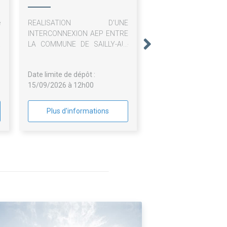
du Sud Artois
e
REALISATION D'UNE
n
INTERCONNEXION AEP ENTRE
a
LA COMMUNE DE SAILLY-AU-
e
BOIS ET HEBUTERNE
s
Date limite de dépôt :
s
15/09/2026 à 12h00
u
Plus d'informations