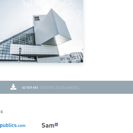
60 929 445
DOSSIERS TÉLÉCHARGÉS
ns