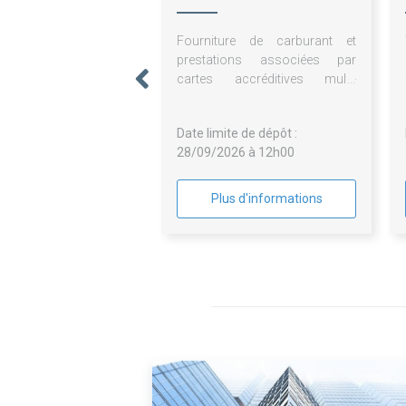
Fourniture de carburant et
prestations associées par
cartes accréditives multi-
enseignes pour la Chambre de
métiers et de l'artisanat Hauts-
Date limite de dépôt :
de-France
28/09/2026 à 12h00
Plus d'informations