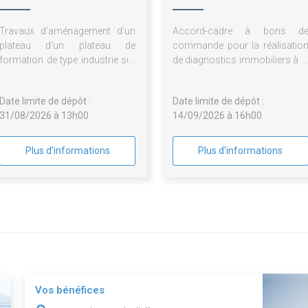
FRANCE - ESH
Travaux d'aménagement d'un
Accord-cadre à bons d
plateau d'un plateau de
commande pour la réalisatio
formation de type industrie sur
de diagnostics immobiliers à l
le centre de Dunkerque
relocation, à la vente d
logements et dans le cadre de
Date limite de dépôt :
Date limite de dépôt :
opérations programmée
31/08/2026 à 13h00
14/09/2026 à 16h00
d'entretien du patrimoine d
groupement de commande
Plus d'informations
Plus d'informations
Vos bénéfices