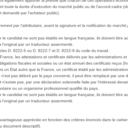
 doit également apporter la preuve que chacun de ces opérateurs écono
t toute la durée d'exécution du marché public ou de l'accord-cadre (
est demandé par l'acheteur public).
ment par l'attributaire, avant la signature et la notification du marché
r le candidat ne sont pas établis en langue française, ils doivent être
à l'original par un traducteur assermenté.
icles D. 8222-5 ou D. 8222-7 et D. 8222-8 du code du travail.
 en France, les attestations et certificats délivrés par les administration
 obligations fiscales et sociales ou un état annuel des certificats reçus 
 dans un Etat autre que la France, un certificat établi par les administrat
cat n'est pas délivré par le pays concerné, il peut être remplacé par une
n'existe pas, par une déclaration solennelle faite par l'intéressé devant 
notaire ou un organisme professionnel qualifié du pays.
r le candidat ne sont pas établis en langue française, ils doivent être
à l'original par un traducteur assermenté.
vantageuse appréciée en fonction des critères énoncés dans le cahier
 ou document descriptif).