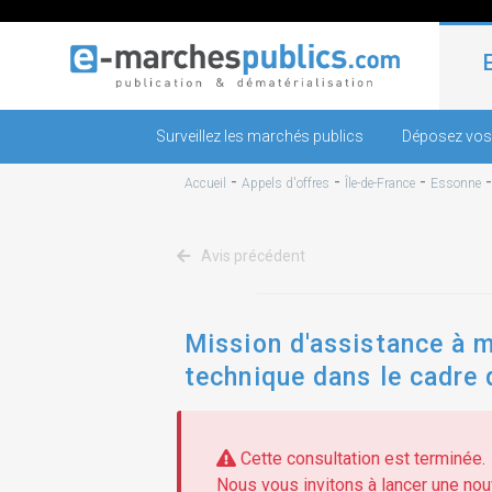
Surveillez les marchés publics
Déposez vos
-
-
-
Accueil
Appels d'offres
Île-de-France
Essonne
Avis précédent
Mission d'assistance à ma
technique dans le cadre 
Cette consultation est terminée.
Nous vous invitons à lancer une nouv