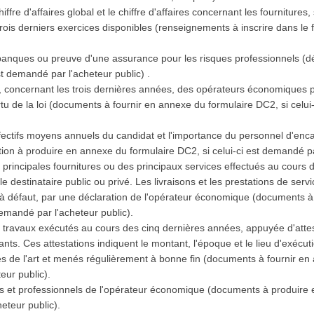
iffre d'affaires global et le chiffre d'affaires concernant les fournitures
ois derniers exercices disponibles (renseignements à inscrire dans le f
.
banques ou preuve d'une assurance pour les risques professionnels (d
st demandé par l'acheteur public) .
ns, concernant les trois dernières années, des opérateurs économiques p
ertu de la loi (documents à fournir en annexe du formulaire DC2, si celu
effectifs moyens annuels du candidat et l'importance du personnel d'e
tion à produire en annexe du formulaire DC2, si celui-ci est demandé pa
s principales fournitures ou des principaux services effectués au cours 
 le destinataire public ou privé. Les livraisons et les prestations de se
, à défaut, par une déclaration de l'opérateur économique (documents 
 demandé par l'acheteur public).
es travaux exécutés au cours des cinq dernières années, appuyée d'att
ants. Ces attestations indiquent le montant, l'époque et le lieu d'exécuti
les de l'art et menés régulièrement à bonne fin (documents à fournir en
teur public).
udes et professionnels de l'opérateur économique (documents à produire
heteur public).