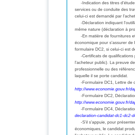
-Indication des titres d'étu
services ou de conduite des t
celui-ci est demandé par l'ache
-Déclaration indiquant l'outi
même nature (déclaration à pro
-En matière de fournitures 
économique pour s'assurer de l
formulaire DC2, si celui-ci est
-Certificats de qualificatio
l'acheteur public). La preuve d
professionnelle ou des référenc
laquelle il se porte candidat.
-Formulaire DC1, Lettre de c
http://www.economie.gouv.fr/daj
-Formulaire DC2, Déclarati
http://www.economie.gouv.fr/daj
-Formulaire DC4, Déclaratio
declaration-candidat-dc1-dc2-
-S'il s'appuie, pour présent
économiques, le candidat prod