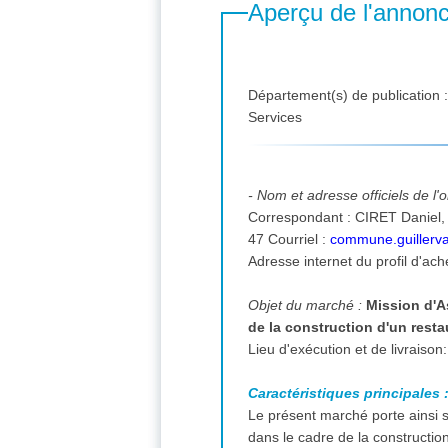
Aperçu de l'annon
Département(s) de publication 
Services
- Nom et adresse officiels de l
Correspondant : CIRET Daniel, 2 rue de la Guymont 91690 GUILLERVAL FRANCE. tél. : 01-64-95-65-35 télécopieur : 01-60-80-99
47 Courriel :
commune.guillerv
Adresse internet du profil d'ach
Objet du marché :
Mission d'As
de la construction d'un resta
Caractéristiques principales 
Le présent marché porte ainsi s
dans le cadre de la constructio