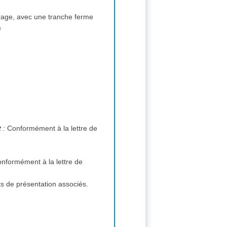
vrage, avec une tranche ferme
)
Modalités essentielles de financement et de paiement et/ou références aux textes qui les réglementent :
Conformément à la lettre de
nformément à la lettre de
ts de présentation associés.