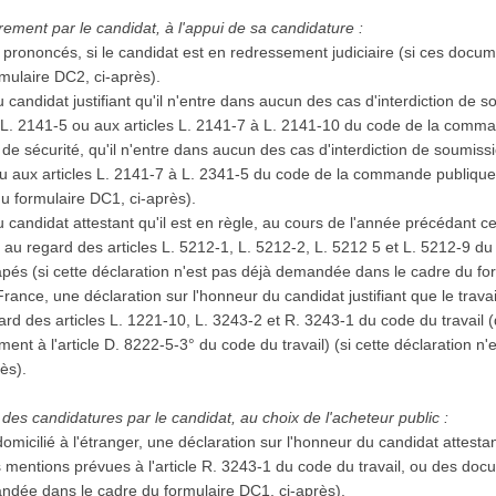
ement par le candidat, à l'appui de sa candidature :
prononcés, si le candidat est en redressement judiciaire (si ces docu
mulaire DC2, ci-après).
 candidat justifiant qu'il n'entre dans aucun des cas d'interdiction de 
à L. 2141-5 ou aux articles L. 2141-7 à L. 2141-10 du code de la comma
e sécurité, qu'il n'entre dans aucun des cas d'interdiction de soumiss
ou aux articles L. 2141-7 à L. 2341-5 du code de la commande publique (
u formulaire DC1, ci-après).
 candidat attestant qu'il est en règle, au cours de l'année précédant ce
, au regard des articles L. 5212-1, L. 5212-2, L. 5212 5 et L. 5212-9 du
capés (si cette déclaration n'est pas déjà demandée dans le cadre du fo
 France, une déclaration sur l'honneur du candidat justifiant que le trava
d des articles L. 1221-10, L. 3243-2 et R. 3243-1 du code du travail (
ent à l'article D. 8222-5-3° du code du travail) (si cette déclaration 
rès).
des candidatures par le candidat, au choix de l'acheteur public :
domicilié à l'étranger, une déclaration sur l'honneur du candidat attestan
s mentions prévues à l'article R. 3243-1 du code du travail, ou des docu
andée dans le cadre du formulaire DC1, ci-après).