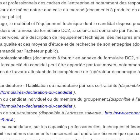
des et professionnels des cadres de l'entreprise et notamment des resp
ravaux de même nature que celle du marché (documents à produire en a
teur public).
llage, le matériel et l'équipement technique dont le candidat dispose po
duire en annexe du formulaire DC2, si celui-ci est demandé par l'achet
et services, une description de l'équipement technique, des mesures em
a qualité et des moyens d'étude et de recherche de son entreprise (d
 demandé par l'acheteur public).
ns professionnelles (documents à fournir en annexe du formulaire DC2, s
e la capacité du candidat peut être apportée par tout moyen, notamment p
es de travaux attestant de la compétence de l'opérateur économique à r
andidature - Habilitation du mandataire par ses co-traitants
(disponible
/formulaires-declaration-du-candidat
)
.
on du candidat individuel ou du membre du groupement.
(disponible à l'
/formulaires-declaration-du-candidat
)
.
n de sous-traitance.
(disponible à l'adresse suivante :
http://www.econom
dc3-dc4
)
.
er sa candidature, sur les capacités professionnelles, techniques et fina
uit les mêmes documents concernant cet opérateur économique que ceux