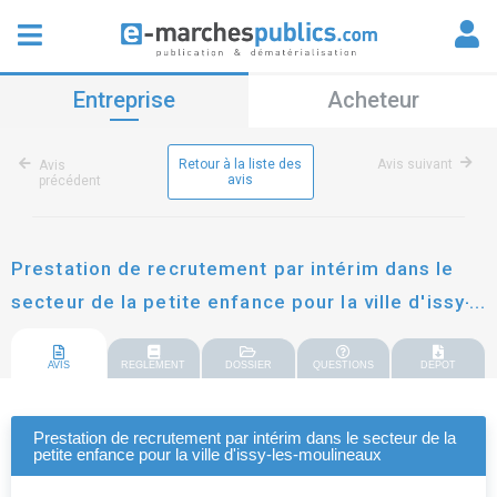
Entreprise
Acheteur
Retour à la liste des
Avis suivant
Avis
avis
précédent
Prestation de recrutement par intérim dans le
secteur de la petite enfance pour la ville d'issy-
les-moulineaux
AVIS
REGLEMENT
DOSSIER
QUESTIONS
DEPOT
Prestation de recrutement par intérim dans le secteur de la
petite enfance pour la ville d'issy-les-moulineaux