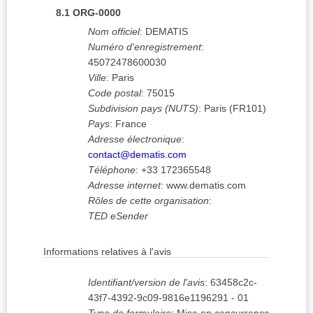
8.1
ORG-0000
Nom officiel
:
DEMATIS
Numéro d'enregistrement
:
45072478600030
Ville
:
Paris
Code postal
:
75015
Subdivision pays (NUTS)
:
Paris
(
FR101
)
Pays
:
France
Adresse électronique
:
contact@dematis.com
Téléphone
:
+33 172365548
Adresse internet
:
www.dematis.com
Rôles de cette organisation
:
TED eSender
Informations relatives à l'avis
Identifiant/version de l'avis
:
63458c2c-
43f7-4392-9c09-9816e1196291
-
01