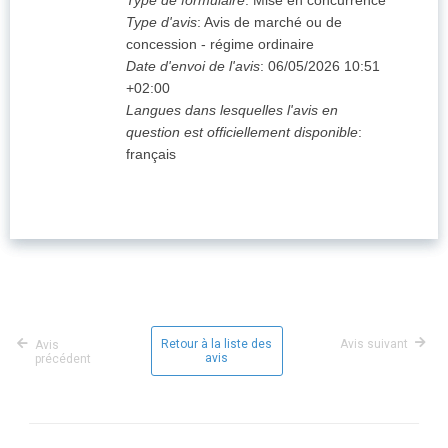
Type de formulaire
:
Mise en concurrence
Type d'avis
:
Avis de marché ou de
concession - régime ordinaire
Date d'envoi de l'avis
:
06/05/2026
10:51
+02:00
Langues dans lesquelles l'avis en
question est officiellement disponible
:
français
Retour à la liste des
Avis suivant
Avis
avis
précédent