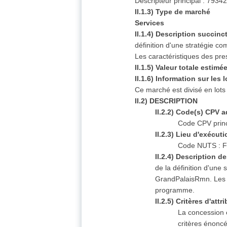
Descripteur principal : 7934
II.1.3) Type de marché
Services
II.1.4) Description succinc
définition d'une stratégie 
Les caractéristiques des pre
II.1.5) Valeur totale estimée
II.1.6) Information sur les l
Ce marché est divisé en lots
II.2) DESCRIPTION
II.2.2) Code(s) CPV a
Code CPV princ
II.2.3) Lieu d'exécut
Code NUTS : 
II.2.4) Description d
de la définition d'une
GrandPalaisRmn. Les ca
programme.
II.2.5) Critères d'attr
La concession e
critères énonc