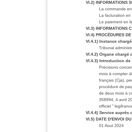
VI.2) INFORMATIONS
La commande en l
La facturation en
Le paiement en li
VI.3) INFORMATIONS
VI.4) PROCÉDURES D
VI.4.1) Instance charg
Tribunal administ
VI.4.2) Organe chargé 
VI.4.3) Introduction de
Précisions concer
mois à compter de 
français (Cja), pe
procédure de pass
de deux mois à co
358994, 4 avril 2
officiel " legifran
VI.4.4) Service auprès
VI.5) DATE D'ENVOI D
01 Aout 2024