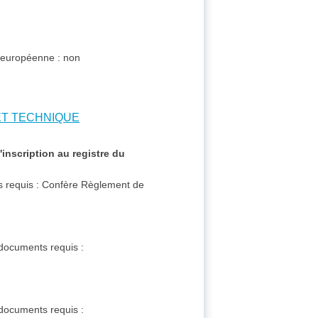
n européenne : non
 ET TECHNIQUE
l'inscription au registre du
nts requis : Confère Règlement de
t documents requis :
t documents requis :