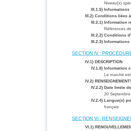
Niveau(x) spéc
III.1.5) Information
III.2) Conditions liées
III.2.1) Information 
Références des
III.2.2) Conditions 
III.2.3) Information
SECTION IV : PROCÉDUR
IV.1) DESCRIPTION
IV.1.8) Information
Le marché est 
IV.2) RENSEIGNEMENT
IV.2.2) Date limite 
20 Septembre
IV.2.4) Langue(s) po
français
SECTION VI : RENSEIG
VI.1) RENOUVELLEME