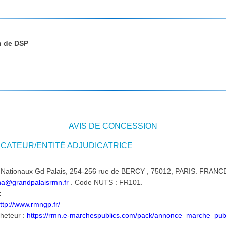
n de DSP
AVIS DE CONCESSION
DICATEUR/ENTITÉ ADJUDICATRICE
Nationaux Gd Palais, 254-256 rue de BERCY , 75012, PARIS. FRANCE.
na@grandpalaisrmn.fr
. Code NUTS : FR101.
:
ttp://www.rmngp.fr/
cheteur :
https://rmn.e-marchespublics.com/pack/annonce_marche_pu