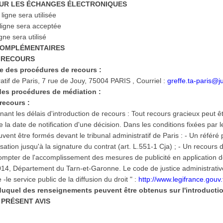
 SUR LES ÉCHANGES ÉLECTRONIQUES
igne sera utilisée
 ligne sera acceptée
gne sera utilisé
 COMPLÉMENTAIRES
E RECOURS
ée des procédures de recours :
ratif de Paris, 7 rue de Jouy, 75004 PARIS , Courriel :
greffe.ta-paris@j
des procédures de médiation :
 recours :
nant les délais d'introduction de recours : Tout recours gracieux peut 
la date de notification d'une décision. Dans les conditions fixées par l
uvent être formés devant le tribunal administratif de Paris : - Un référé
ation jusqu'à la signature du contrat (art. L.551-1 Cja) ; - Un recours 
mpter de l'accomplissement des mesures de publicité en application de 
014, Département du Tarn-et-Garonne. Le code de justice administrative 
ce -le service public de la diffusion du droit " :
http://www.legifrance.gouv.
 duquel des renseignements peuvent être obtenus sur l'introductio
U PRÉSENT AVIS