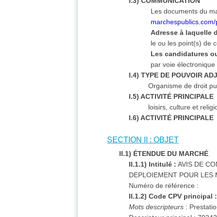
I.3) COMMUNICATION
Les documents du marc
marchespublics.com
Adresse à laquelle 
le ou les point(s) de
Les candidatures ou,
par voie électronique 
I.4) TYPE DE POUVOIR A
Organisme de droit pu
I.5) ACTIVITÉ PRINCIPALE
loisirs, culture et relig
I.6) ACTIVITÉ PRINCIPALE
SECTION II : OBJET
II.1) ÉTENDUE DU MARCHÉ
II.1.1) Intitulé :
AVIS DE CO
DEPLOIEMENT POUR LES 
Numéro de référence :
II.1.2) Code CPV principal 
Mots descripteurs
: Prestati