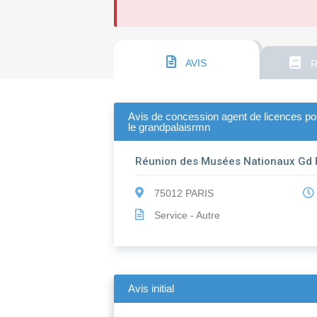
AVIS
R
Avis de concession agent de licences pou
le grandpalaisrmn
Réunion des Musées Nationaux Gd 
75012 PARIS
Service - Autre
Avis initial