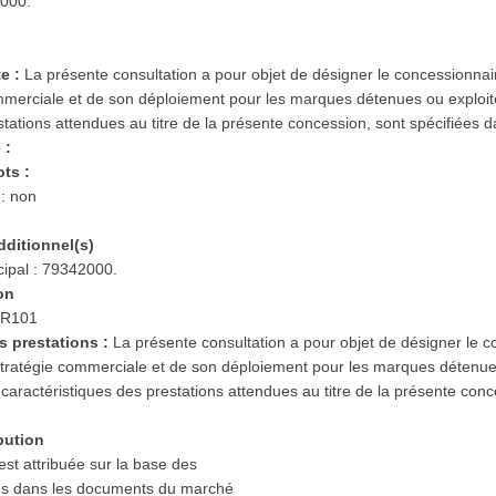
2000.
te :
La présente consultation a pour objet de désigner le concessionnai
commerciale et de son déploiement pour les marques détenues ou explo
stations attendues au titre de la présente concession, sont spécifiées
 :
ots :
 : non
dditionnel(s)
ipal : 79342000.
ion
FR101
es prestations :
La présente consultation a pour objet de désigner le 
 stratégie commerciale et de son déploiement pour les marques détenue
ractéristiques des prestations attendues au titre de la présente conce
ibution
st attribuée sur la base des
és dans les documents du marché