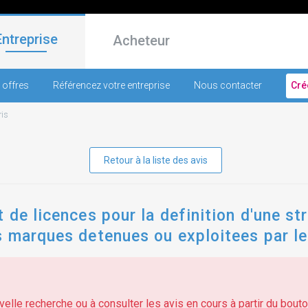
Entreprise
Acheteur
 offres
Référencez votre entreprise
Nous contacter
Cré
ris
Retour à la liste des avis
 de licences pour la definition d'une s
s marques detenues ou exploitees par l
elle recherche ou à consulter les avis en cours à partir du bouton