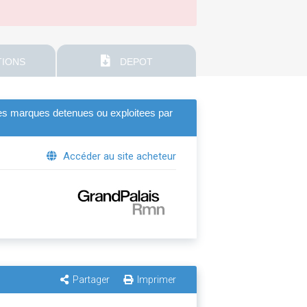
IONS
DEPOT
 les marques detenues ou exploitees par
Accéder au site acheteur
Partager
Imprimer