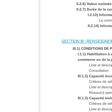
II.2.6) Valeur estimée
II.2.7) Durée de la c
I.2.13) Inform
Le contr
II.2.14) Infor
SECTION III : RENSEIG
III.1) CONDITIONS DE
I.1.1) Habilitation à
commerce ou de la 
Liste et descr
Consultation
III.1.2) Capacité éc
Critères de sé
Liste et descr
Niveau(x) spéc
III.1.3) Capacité te
Critères de sé
Liste et descr