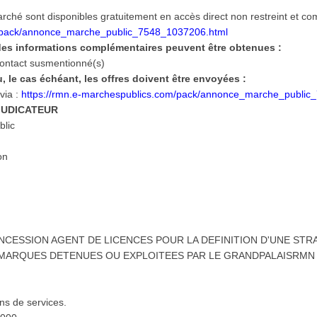
hé sont disponibles gratuitement en accès direct non restreint et co
/pack/annonce_marche_public_7548_1037206.html
des informations complémentaires peuvent être obtenues :
 contact susmentionné(s)
 le cas échéant, les offres doivent être envoyées :
via :
https://rmn.e-marchespublics.com/pack/annonce_marche_public
DJUDICATEUR
blic
ion
NCESSION AGENT DE LICENCES POUR LA DEFINITION D'UNE ST
MARQUES DETENUES OU EXPLOITEES PAR LE GRANDPALAISRMN
:
ons de services.