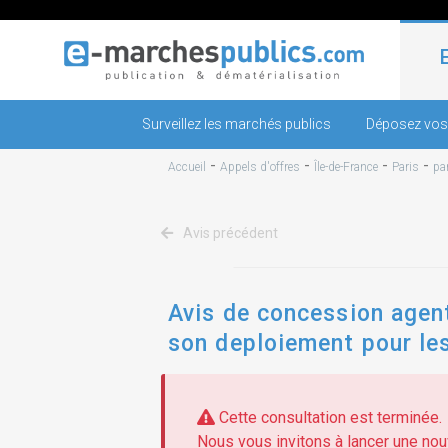
Surveillez les marchés publics
Déposez vos
-
-
-
-
Accueil
Appels d'offres
Île-de-France
Paris
pa
Avis précédent
Avis de concession agent
son deploiement pour le
Cette consultation est terminée.
Nous vous invitons à lancer une nouv