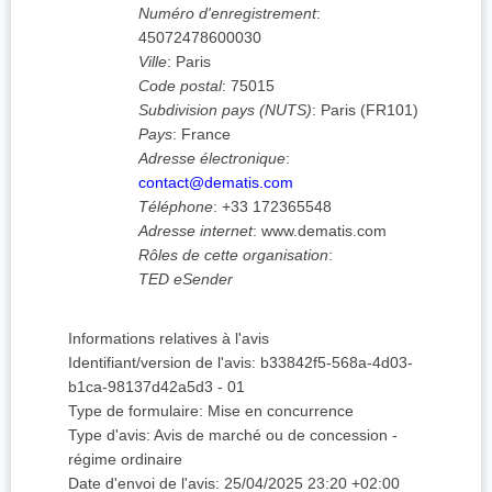
Numéro d'enregistrement
:
45072478600030
Ville
:
Paris
Code postal
:
75015
Subdivision pays (NUTS)
:
Paris
(
FR101
)
Pays
:
France
Adresse électronique
:
contact@dematis.com
Téléphone
:
+33 172365548
Adresse internet
:
www.dematis.com
Rôles de cette organisation
:
TED eSender
Informations relatives à l'avis
Identifiant/version de l'avis
:
b33842f5-568a-4d03-
b1ca-98137d42a5d3
-
01
Type de formulaire
:
Mise en concurrence
Type d'avis
:
Avis de marché ou de concession -
régime ordinaire
Date d'envoi de l'avis
:
25/04/2025
23:20 +02:00