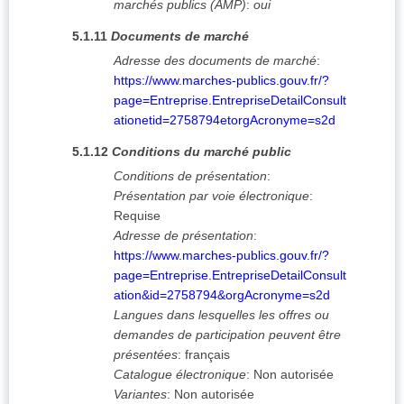
marchés publics (AMP)
:
oui
5.1.11
Documents de marché
Adresse des documents de marché
:
https://www.marches-publics.gouv.fr/?
page=Entreprise.EntrepriseDetailConsult
ationetid=2758794etorgAcronyme=s2d
5.1.12
Conditions du marché public
Conditions de présentation
:
Présentation par voie électronique
:
Requise
Adresse de présentation
:
https://www.marches-publics.gouv.fr/?
page=Entreprise.EntrepriseDetailConsult
ation&id=2758794&orgAcronyme=s2d
Langues dans lesquelles les offres ou
demandes de participation peuvent être
présentées
:
français
Catalogue électronique
:
Non autorisée
Variantes
:
Non autorisée