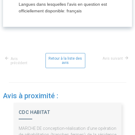
Langues dans lesquelles l'avis en question est
officiellement disponible
:
français
Retour à la liste des
Avis suivant
Avis
avis
précédent
Avis à proximité :
CDC HABITAT
MARCHE DE conception-réalisation d'une opération
de réhabilitation (tranches fermes) de la résidence