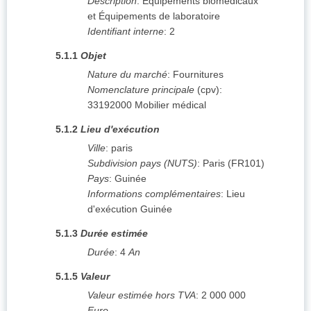
Description
:
Équipements biomédicaux
et Équipements de laboratoire
Identifiant interne
:
2
5.1.1
Objet
Nature du marché
:
Fournitures
Nomenclature principale
(
cpv
):
33192000
Mobilier médical
5.1.2
Lieu d'exécution
Ville
:
paris
Subdivision pays (NUTS)
:
Paris
(
FR101
)
Pays
:
Guinée
Informations complémentaires
:
Lieu
d'exécution Guinée
5.1.3
Durée estimée
Durée
:
4
An
5.1.5
Valeur
Valeur estimée hors TVA
:
2 000 000
Euro