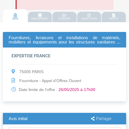
AVIS
REGLEMENT
DOSSIER
QUESTIONS
DEPOT
Fournitures, livraisons et installations de matériels,
mobiliers et équipements pour les structures sanitaires et
périscolaires du projet dssr dans la région de boké
EXPERTISE FRANCE
75005 PARIS
Fourniture - Appel d'Offres Ouvert
Date limite de l'offre :
26/05/2025 à 17h00
Avis initial
Partager