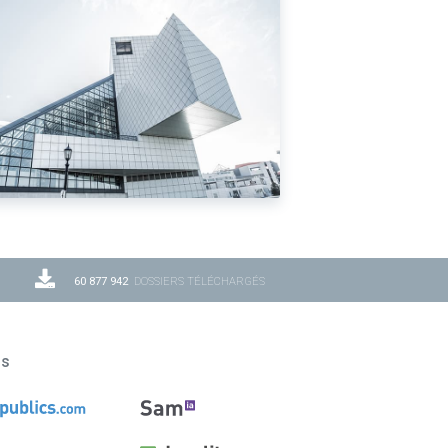
60 877 942
DOSSIERS TÉLÉCHARGÉS
ns