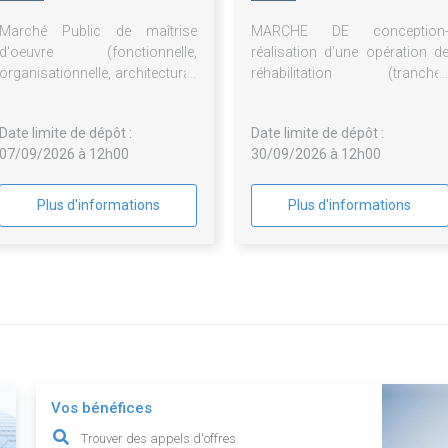
LACASSAGNE
Marché Public de maîtrise
MARCHE DE conception
d'oeuvre (fonctionnelle,
réalisation d'une opération d
organisationnelle, architectural,
réhabilitation (tranche
urbanistique et financière)
fermes) de la résidenc
d'une réhabilitation des
METROPOLITAIN et de l
Date limite de dépôt :
Date limite de dépôt :
cuisines
résidence LABORDE et d
07/09/2026 à 12h00
30/09/2026 à 12h00
surélévation de 3 logement
(tranche optionnelle) de l
résidence METROPOLITAIN 
Plus d'informations
Plus d'informations
Paris (75008)
Vos bénéfices
Trouver des appels d'offres