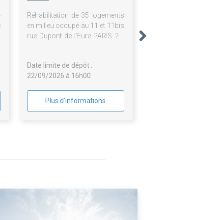
-
Réhabilitation de 35 logements
e
en milieu occupé au 11 et 11bis
s
rue Dupont de l'Eure PARIS 20.
e
LOT 01 INTERVENTION PAR
a
L'EXTERIEUR
Date limite de dépôt :
e
22/09/2026 à 16h00
s
a
à
Plus d'informations