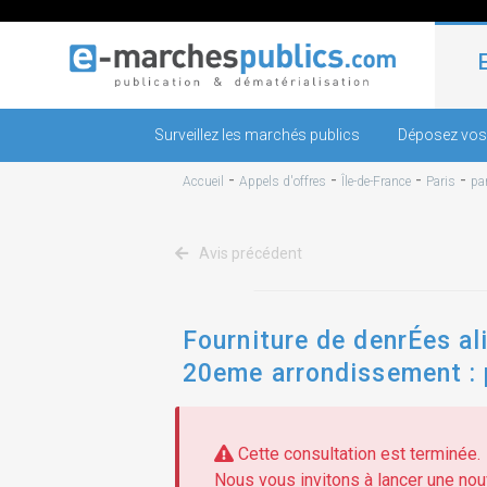
Surveillez les marchés publics
Déposez vos
-
-
-
-
Accueil
Appels d'offres
Île-de-France
Paris
pa
Avis précédent
Fourniture de denrÉes al
20eme arrondissement : p
Cette consultation est terminée.
Nous vous invitons à lancer une nouv