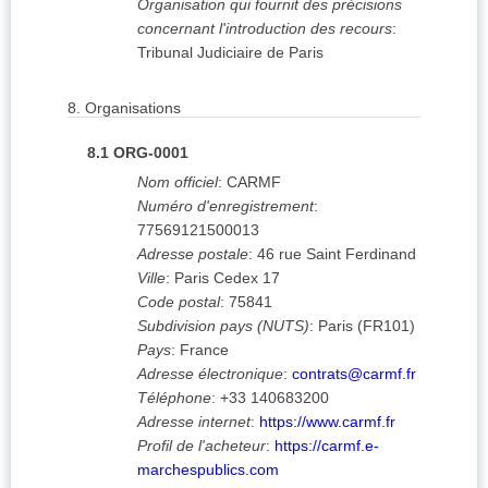
Organisation qui fournit des précisions
concernant l'introduction des recours
:
Tribunal Judiciaire de Paris
8.
Organisations
8.1
ORG-0001
Nom officiel
:
CARMF
Numéro d'enregistrement
:
77569121500013
Adresse postale
:
46 rue Saint Ferdinand
Ville
:
Paris Cedex 17
Code postal
:
75841
Subdivision pays (NUTS)
:
Paris
(
FR101
)
Pays
:
France
Adresse électronique
:
contrats@carmf.fr
Téléphone
:
+33 140683200
Adresse internet
:
https://www.carmf.fr
Profil de l'acheteur
:
https://carmf.e-
marchespublics.com