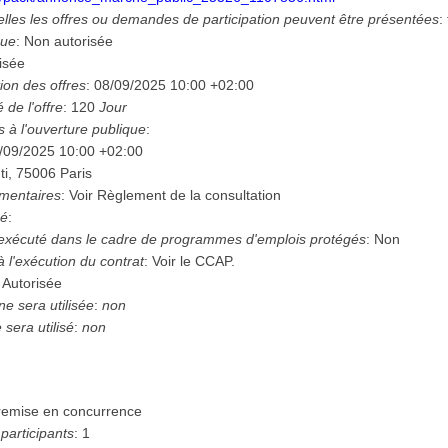
lles les offres ou demandes de participation peuvent être présentées
:
que
:
Non autorisée
isée
ion des offres
:
08/09/2025
10:00 +02:00
é de l'offre
:
120
Jour
s à l'ouverture publique
:
/09/2025
10:00 +02:00
ti, 75006 Paris
mentaires
:
Voir Règlement de la consultation
hé
:
 exécuté dans le cadre de programmes d'emplois protégés
:
Non
à l'exécution du contrat
:
Voir le CCAP.
:
Autorisée
e sera utilisée
:
non
sera utilisé
:
non
remise en concurrence
articipants
:
1