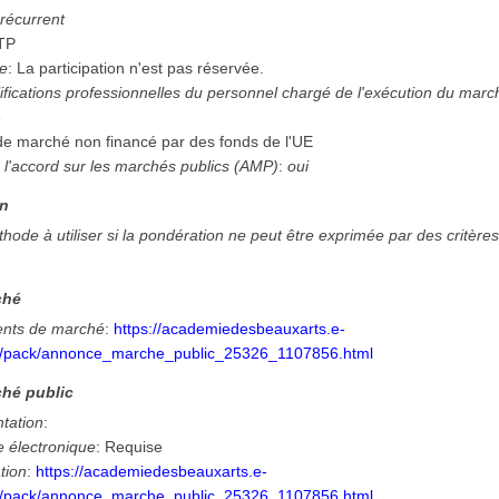
 récurrent
TP
ée
:
La participation n'est pas réservée.
ifications professionnelles du personnel chargé de l'exécution du mar
e
 de marché non financé par des fonds de l'UE
 l'accord sur les marchés publics (AMP)
:
oui
on
thode à utiliser si la pondération ne peut être exprimée par des critère
ché
nts de marché
:
https://academiedesbeauxarts.e-
m/pack/annonce_marche_public_25326_1107856.html
hé public
ntation
:
e électronique
:
Requise
tion
:
https://academiedesbeauxarts.e-
m/pack/annonce_marche_public_25326_1107856.html