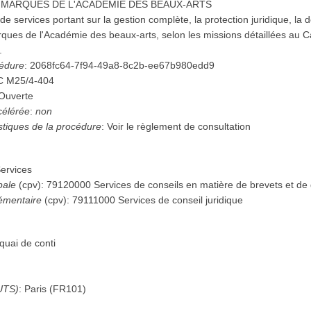
 MARQUES DE L'ACADEMIE DES BEAUX-ARTS
e services portant sur la gestion complète, la protection juridique, la d
rques de l'Académie des beaux-arts, selon les missions détaillées au 
.
cédure
:
2068fc64-7f94-49a8-8c2b-ee67b980edd9
C M25/4-404
Ouverte
célérée
:
non
istiques de la procédure
:
Voir le règlement de consultation
ervices
pale
(
cpv
):
79120000
Services de conseils en matière de brevets et de 
émentaire
(
cpv
):
79111000
Services de conseil juridique
quai de conti
UTS)
:
Paris
(
FR101
)