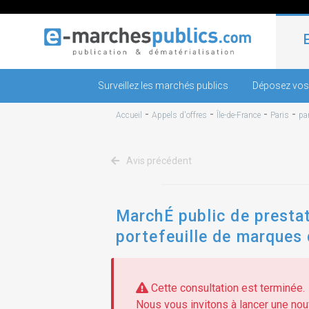
Surveillez les marchés publics
Déposez vos
-
-
-
-
Accueil
Appels d'offres
Île-de-France
Paris
pa
Avis précédent
MarchÉ public de prestat
portefeuille de marques 
Cette consultation est terminée.
Nous vous invitons à lancer une nouv