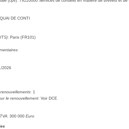
pale
(
cpv
):
79120000
Services de conseils en matière de brevets et de 
 QUAI DE CONTI
UTS)
:
Paris
(
FR101
)
mentaires
:
1/2026
renouvellements
:
1
sur le renouvellement
:
Voir DCE
 TVA
:
300 000
Euro
les