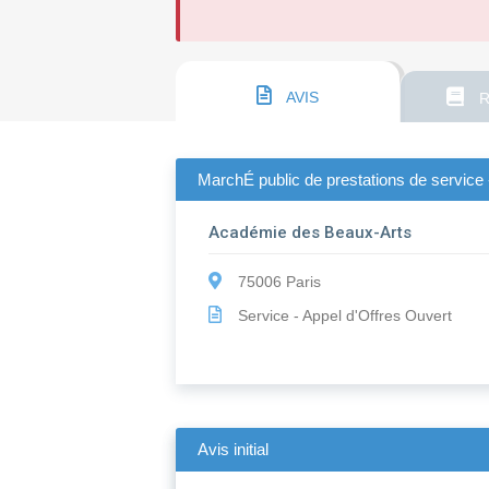
AVIS
R
MarchÉ public de prestations de service -
Académie des Beaux-Arts
75006 Paris
Service - Appel d'Offres Ouvert
Avis initial