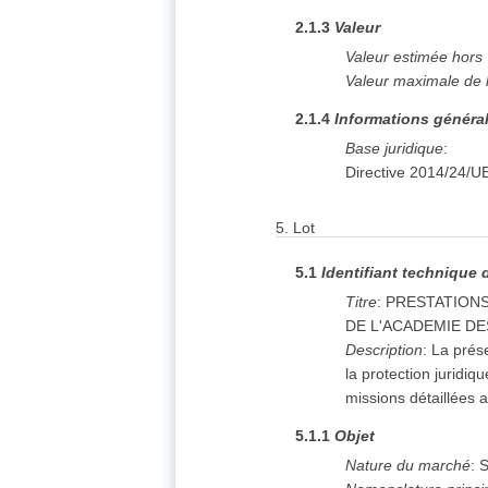
2.1.3
Valeur
Valeur estimée hors
Valeur maximale de 
2.1.4
Informations généra
Base juridique
:
Directive 2014/24/U
5.
Lot
5.1
Identifiant technique 
Titre
:
PRESTATIONS
DE L'ACADEMIE D
Description
:
La prése
la protection juridiq
missions détaillées 
5.1.1
Objet
Nature du marché
:
S