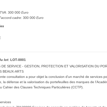
 TVA
:
300 000
Euro
l'accord-cadre
:
300 000
Euro
les
E
du lot
:
LOT-0001
 DE SERVICE - GESTION, PROTECTION ET VALORISATION DU P
ES BEAUX-ARTS
nte consultation a pour objet la conclusion d'un marché de services po
ue, la défense et la valorisation du portefeuilles des marques de l'Acad
au Cahier des Clauses Techniques Particulières (CCTP).
ervices