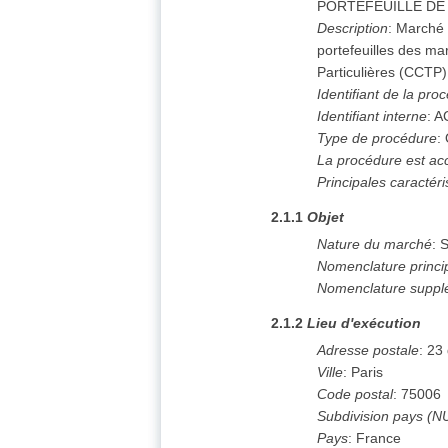
PORTEFEUILLE DE
Description
:
Marché d
portefeuilles des ma
Particulières (CCTP)
Identifiant de la pro
Identifiant interne
:
A
Type de procédure
:
La procédure est ac
Principales caractér
2.1.1
Objet
Nature du marché
:
S
Nomenclature princi
Nomenclature suppl
2.1.2
Lieu d'exécution
Adresse postale
:
23 
Ville
:
Paris
Code postal
:
75006
Subdivision pays (N
Pays
:
France