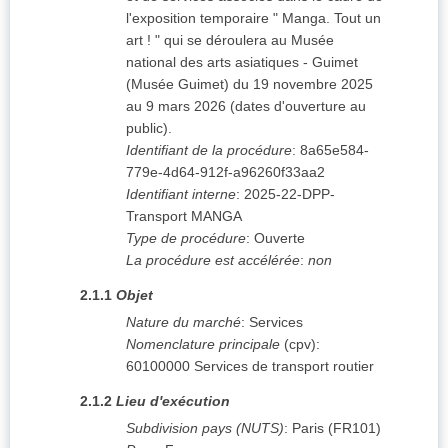
l'exposition temporaire " Manga. Tout un
art ! " qui se déroulera au Musée
national des arts asiatiques - Guimet
(Musée Guimet) du 19 novembre 2025
au 9 mars 2026 (dates d'ouverture au
public).
Identifiant de la procédure
:
8a65e584-
779e-4d64-912f-a96260f33aa2
Identifiant interne
:
2025-22-DPP-
Transport MANGA
Type de procédure
:
Ouverte
La procédure est accélérée
:
non
2.1.1
Objet
Nature du marché
:
Services
Nomenclature principale
(
cpv
):
60100000
Services de transport routier
2.1.2
Lieu d'exécution
Subdivision pays (NUTS)
:
Paris
(
FR101
)