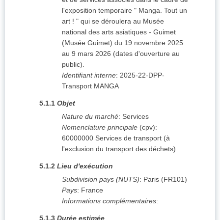
l'exposition temporaire " Manga. Tout un
art ! " qui se déroulera au Musée
national des arts asiatiques - Guimet
(Musée Guimet) du 19 novembre 2025
au 9 mars 2026 (dates d'ouverture au
public).
Identifiant interne
:
2025-22-DPP-
Transport MANGA
5.1.1
Objet
Nature du marché
:
Services
Nomenclature principale
(
cpv
):
60000000
Services de transport (à
l'exclusion du transport des déchets)
5.1.2
Lieu d'exécution
Subdivision pays (NUTS)
:
Paris
(
FR101
)
Pays
:
France
Informations complémentaires
:
5.1.3
Durée estimée