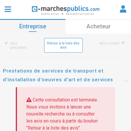
Entreprise
Acheteur
Retour à la liste des
Avis suivant
Avis
avis
précédent
Prestations de services de transport et
d'installation d'oeuvres d'art et de services
associés dans le cadre de l'exposition
temporaire " manga. tout un art ! " qui se
Cette consultation est terminée.
déroulera au musée national des arts asiatiques
Nous vous invitons à lancer une
nouvelle recherche ou à consulter
- guimet (musée guimet) du 19 novembre 2025
les avis en cours à partir du bouton
au 9 mars 2026 (dates d'ouverture au public).
"Retour à la liste des avis".