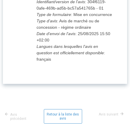
Identifiant/version de l'avis
:
304f6119-
0afe-469b-ad5b-bc57a541765b
-
01
Type de formulaire
:
Mise en concurrence
Type d'avis
:
Avis de marché ou de
concession - régime ordinaire
Date d'envoi de l'avis
:
25/08/2025
15:50
+02:00
Langues dans lesquelles l'avis en
question est officiellement disponible
:
français
Retour à la liste des
Avis suivant
Avis
avis
précédent