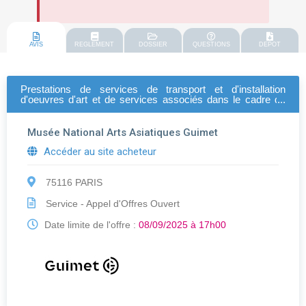
AVIS
REGLEMENT
DOSSIER
QUESTIONS
DEPOT
Prestations de services de transport et d'installation
d'oeuvres d'art et de services associés dans le cadre de
l'exposition temporaire " manga. tout un art ! " qui se
déroulera au musée national des arts asiatiques - guimet
(musée guimet) du 19 novembre 2025 au 9 mars 2026
Musée National Arts Asiatiques Guimet
(dates d'ouverture au public).
Accéder au site acheteur
75116 PARIS
Service - Appel d'Offres Ouvert
Date limite de l'offre :
08/09/2025 à 17h00