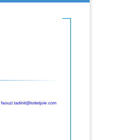
:
faouzi.tadinit@toitetjoie.com