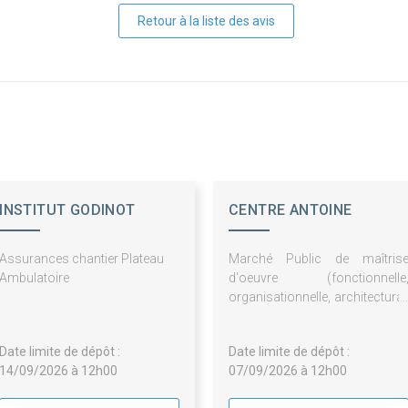
Retour à la liste des avis
INSTITUT GODINOT
CENTRE ANTOINE
LACASSAGNE
Assurances chantier Plateau
Marché Public de maîtris
Ambulatoire
d'oeuvre (fonctionnelle
organisationnelle, architectural
urbanistique et financière
d'une réhabilitation de
Date limite de dépôt :
Date limite de dépôt :
cuisines
14/09/2026 à 12h00
07/09/2026 à 12h00