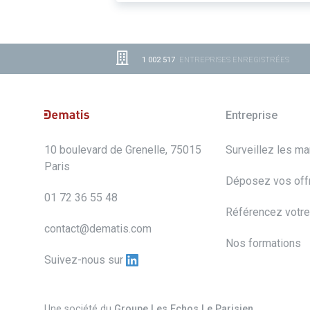
1 002 517
ENTREPRISES ENREGISTRÉES
Entreprise
10 boulevard de Grenelle, 75015
Surveillez les m
Paris
Déposez vos off
01 72 36 55 48
Référencez votre
contact@dematis.com
Nos formations
Suivez-nous sur
Une société du
Groupe Les Echos Le Parisien