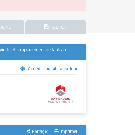
IONS
DEPOT
viette et remplacement de tableau
Accéder au site acheteur
Partager
Imprimer