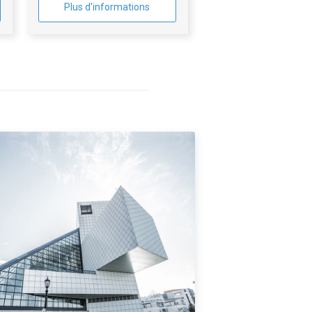
résidence METROPOLITAIN à
Plus d'informations
Paris (75008)