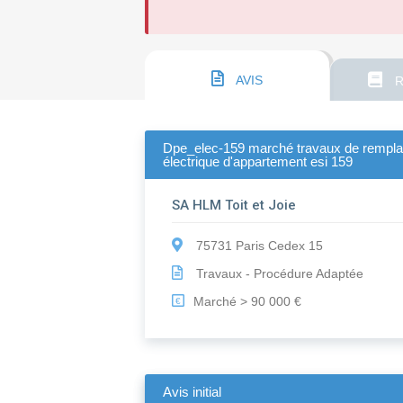
AVIS
R
Dpe_elec-159 marché travaux de remplace
électrique d'appartement esi 159
SA HLM Toit et Joie
75731 Paris Cedex 15
Travaux - Procédure Adaptée
Marché > 90 000 €
€
Avis initial