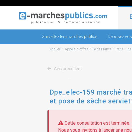
Surveillez les marchés publics
Déposez vos
-
-
-
-
Accueil
Appels d'offres
Île-de-France
Paris
pa
Avis précédent
Dpe_elec-159 marché tra
et pose de sèche serviet
Cette consultation est terminée.
Nous vous invitons à lancer une nouv