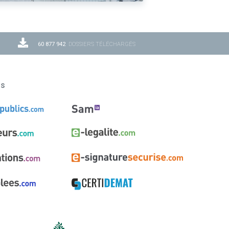
60 877 942
DOSSIERS TÉLÉCHARGÉS
ns