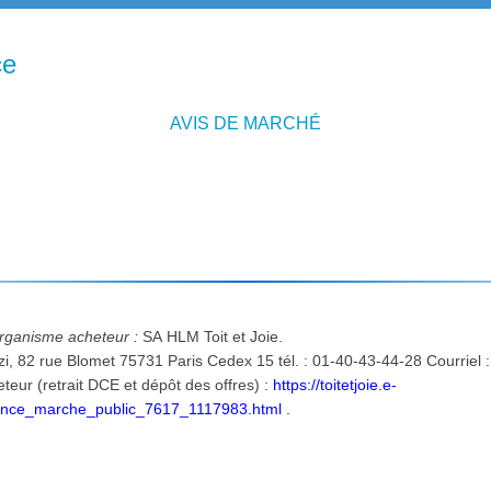
ce
AVIS DE MARCHÉ
'organisme acheteur :
SA HLM Toit et Joie.
, 82 rue Blomet 75731 Paris Cedex 15 tél. : 01-40-43-44-28 Courriel 
Adresse internet du profil d'acheteur (retrait DCE et dépôt des offres) :
https://toitetjoie.e-
once_marche_public_7617_1117983.html
.