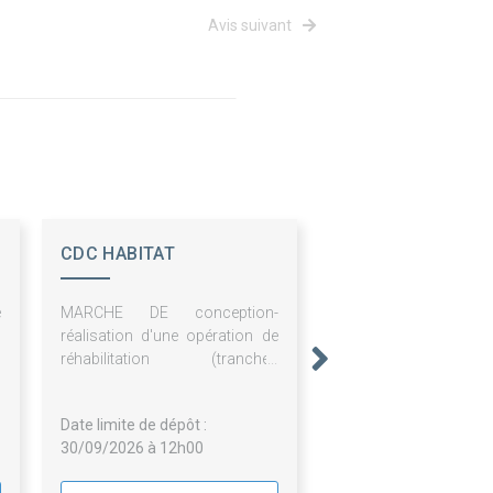
Avis suivant
CDC HABITAT
e
MARCHE DE conception-
,
réalisation d'une opération de
,
réhabilitation (tranches
)
fermes) de la résidence
s
METROPOLITAIN et de la
Date limite de dépôt :
résidence LABORDE et de
30/09/2026 à 12h00
surélévation de 3 logements
(tranche optionnelle) de la