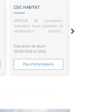
CDC HABITAT
s
MARCHE DE conception-
s
réalisation d'une opération de
.
réhabilitation (tranches
R
fermes) de la résidence
METROPOLITAIN et de la
Date limite de dépôt :
résidence LABORDE et de
30/09/2026 à 12h00
surélévation de 3 logements
(tranche optionnelle) de la
résidence METROPOLITAIN à
Plus d'informations
Paris (75008)