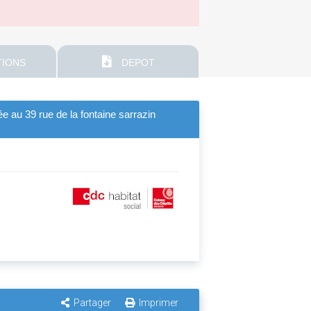
IONS
DEPOT
e au 39 rue de la fontaine sarrazin
Partager
Imprimer