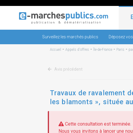
Surveillez les marchés publics
Déposez vos
-
-
-
-
Accueil
Appels d'offres
Île-de-France
Paris
pa
Avis précédent
Travaux de ravalement de
les blamonts », située au
Cette consultation est terminée.
Nous vous invitons à lancer une nouv