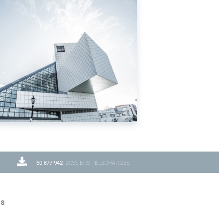
60 877 942
DOSSIERS TÉLÉCHARGÉS
ns