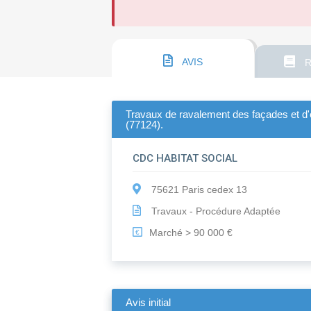
AVIS
R
Travaux de ravalement des façades et d'é
(77124).
CDC HABITAT SOCIAL
75621 Paris cedex 13
Travaux - Procédure Adaptée
Marché > 90 000 €
€
Avis initial