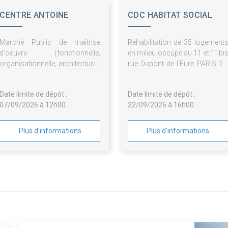
CENTRE ANTOINE
CDC HABITAT SOCIAL
LACASSAGNE
Marché Public de maîtrise
Réhabilitation de 35 logement
d'oeuvre (fonctionnelle,
en milieu occupé au 11 et 11bi
organisationnelle, architectural,
rue Dupont de l'Eure PARIS 20
urbanistique et financière)
LOT 01 INTERVENTION PA
d'une réhabilitation des
L'EXTERIEUR
Date limite de dépôt :
Date limite de dépôt :
cuisines
07/09/2026 à 12h00
22/09/2026 à 16h00
Plus d'informations
Plus d'informations