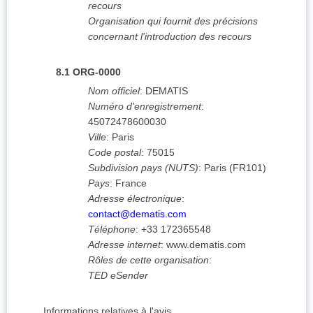
recours
Organisation qui fournit des précisions
concernant l'introduction des recours
8.1
ORG-0000
Nom officiel
:
DEMATIS
Numéro d'enregistrement
:
45072478600030
Ville
:
Paris
Code postal
:
75015
Subdivision pays (NUTS)
:
Paris
(
FR101
)
Pays
:
France
Adresse électronique
:
contact@dematis.com
Téléphone
:
+33 172365548
Adresse internet
:
www.dematis.com
Rôles de cette organisation
:
TED eSender
Informations relatives à l'avis