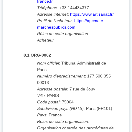
france.fr
Téléphone
:
+33 144434377
Adresse internet
:
https://www.artisanat.fr/
Profil de l'acheteur
:
https://apcma.e-
marchespublics.com
Rôles de cette organisation
:
Acheteur
8.1
ORG-0002
Nom officiel
:
Tribunal Administratif de
Paris
Numéro d'enregistrement
:
177 500 055
00013
Adresse postale
:
7 rue de Jouy
Ville
:
PARIS
Code postal
:
75004
Subdivision pays (NUTS)
:
Paris
(
FR101
)
Pays
:
France
Rôles de cette organisation
:
Organisation chargée des procédures de