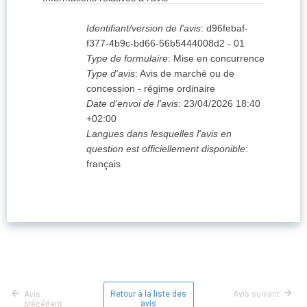
Identifiant/version de l'avis
:
d96febaf-
f377-4b9c-bd66-56b5444008d2
-
01
Type de formulaire
:
Mise en concurrence
Type d'avis
:
Avis de marché ou de
concession - régime ordinaire
Date d'envoi de l'avis
:
23/04/2026
18:40
+02:00
Langues dans lesquelles l'avis en
question est officiellement disponible
:
français
Retour à la liste des
Avis suivant
Avis
avis
précédent