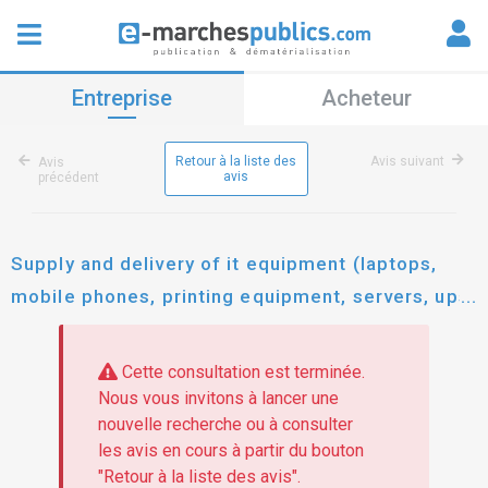
Entreprise
Acheteur
Retour à la liste des
Avis suivant
Avis
avis
précédent
Supply and delivery of it equipment (laptops,
mobile phones, printing equipment, servers, ups,
projectors etc...) for the beneficiaries of
eu4fast project in albania, bosnia and
Cette consultation est terminée.
herzegovina, serbia, north macedonia and
Nous vous invitons à lancer une
nouvelle recherche ou à consulter
montenegro, in 5 lots
les avis en cours à partir du bouton
"Retour à la liste des avis".