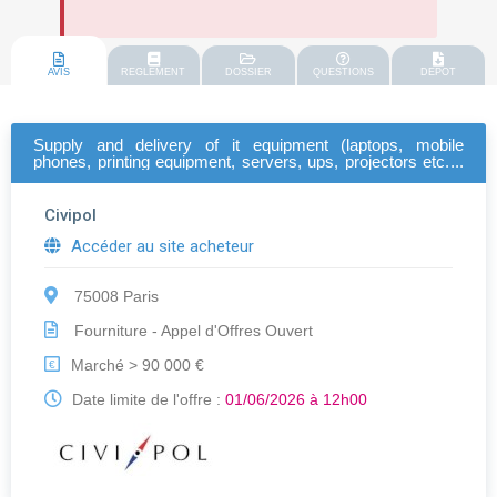
AVIS
REGLEMENT
DOSSIER
QUESTIONS
DEPOT
Supply and delivery of it equipment (laptops, mobile
phones, printing equipment, servers, ups, projectors etc...)
for the beneficiaries of eu4fast project in albania, bosnia and
herzegovina, serbia, north macedonia and montenegro, in 5
lots
Civipol
Accéder au site acheteur
75008 Paris
Fourniture - Appel d'Offres Ouvert
Marché > 90 000 €
€
Date limite de l'offre :
01/06/2026 à 12h00