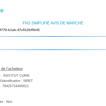
ce
FNS SIMPLIFIÉ AVIS DE MARCHÉ
4770-b1ab-47c512bf5b42
n de l'acheteur
 :
INSTITUT CURIE
identification :
SIRET
 :
78425716400011
s :
Non