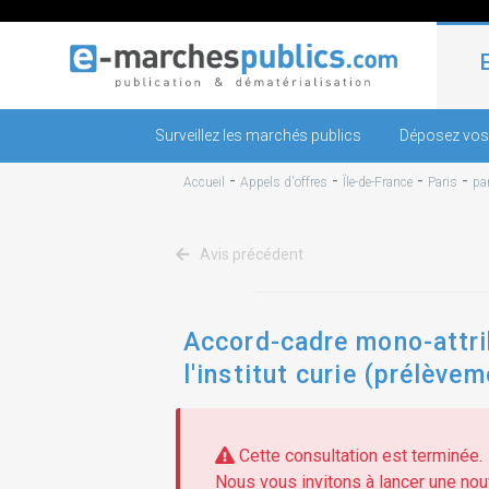
Surveillez les marchés publics
Déposez vos
-
-
-
-
Accueil
Appels d'offres
Île-de-France
Paris
pa
Avis précédent
Accord-cadre mono-attri
l'institut curie (prélève
Cette consultation est terminée.
Nous vous invitons à lancer une nouv