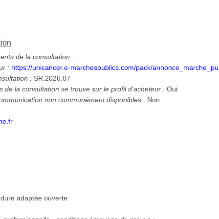
tion
ts de la consultation :
ur :
https://unicancer.e-marchespublics.com/pack/annonce_marche_p
nsultation :
SR.2026.07
 de la consultation se trouve sur le profil d'acheteur :
Oui
 communication non communément disponibles :
Non
e.fr
dure adaptée ouverte
: