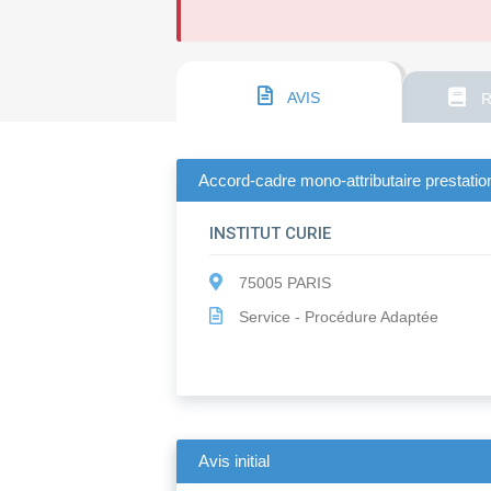
AVIS
R
Accord-cadre mono-attributaire prestation
INSTITUT CURIE
75005 PARIS
Service - Procédure Adaptée
Avis initial