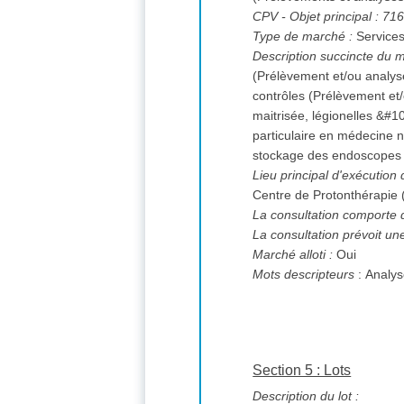
CPV
- Objet principal : 7
Type de marché :
Service
Description succincte du 
(Prélèvement et/ou analyse) m
contrôles (Prélèvement et/
maitrisée, légionelles &#10146; Les contrôles (Prélèvement et/ou analyse) microbiologiques air/surface et comptage
particulaire en médecine nucléaire &#10146; Les contrôles (Prélèvement et/ou analyse) 
stockage des endoscopes
Lieu principal d'exécution
Centre de Protonthérapie 
La consultation comporte 
La consultation prévoit un
Marché alloti :
Oui
Mots descripteurs
: Analy
Section 5 : Lots
Description du lot :