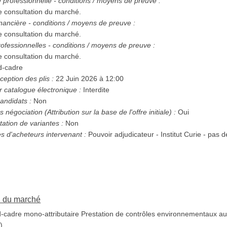
té professionnelle - conditions / moyens de preuve :
e consultation du marché.
nancière - conditions / moyens de preuve :
e consultation du marché.
ofessionnelles - conditions / moyens de preuve :
e consultation du marché.
d-cadre
ception des plis :
22 Juin 2026 à 12:00
r catalogue électronique :
Interdite
andidats :
Non
Possibilité d'attribution sans négociation (Attribution sur la base de l'offre initiale) :
Oui
tation de variantes :
Non
es d'acheteurs intervenant :
Pouvoir adjudicateur - Institut Curie - pas
on du marché
cadre mono-attributaire Prestation de contrôles environnementaux au pr
)