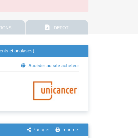
IONS
DEPOT
ments et analyses)
Accéder au site acheteur
Partager
Imprimer