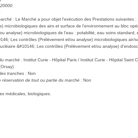
1620000.
s
marché :
Le Marché a pour objet l'exécution des Prestations suivantes : &#10146; Les contrôles
icrobiologiques des airs et surface de l'environnement au bloc opératoire &#10
ou analyse) microbiologiques de l'eau : potabilité, eau soins standard
d'endoscopes et d'enceinte de
 du marché :
Institut Curie - Hôpital Paris / Institut Curie - Hôpital Saint C
(Orsay)
des tranches :
Non
e réservation de tout ou partie du marché :
Non
ses médicales, biologiques.