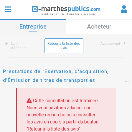
Entreprise
Acheteur
Retour à la liste des
Avis suivant
Avis
avis
précédent
Prestations de rÉservation, d'acquisition,
d'Émission de titres de transport et
d'hÉbergement, de location de vÉhicules
automobiles de courte durÉe et d'assistance aux
Cette consultation est terminée.
voyageurs, destinÉes au grandpalaisrmn dans le
Nous vous invitons à lancer une
nouvelle recherche ou à consulter
cadre de dÉplacements professionnels
les avis en cours à partir du bouton
"Retour à la liste des avis".