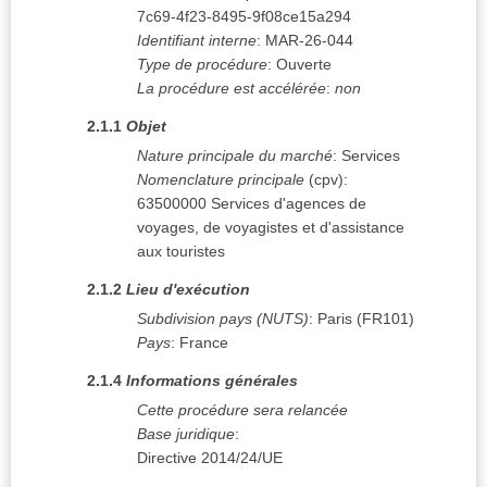
7c69-4f23-8495-9f08ce15a294
Identifiant interne
:
MAR-26-044
Type de procédure
:
Ouverte
La procédure est accélérée
:
non
2.1.1
Objet
Nature principale du marché
:
Services
Nomenclature principale
(
cpv
):
63500000
Services d'agences de
voyages, de voyagistes et d'assistance
aux touristes
2.1.2
Lieu d'exécution
Subdivision pays (NUTS)
:
Paris
(
FR101
)
Pays
:
France
2.1.4
Informations générales
Cette procédure sera relancée
Base juridique
:
Directive 2014/24/UE