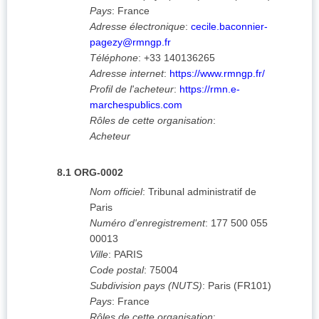
Pays
:
France
Adresse électronique
:
cecile.baconnier-
pagezy@rmngp.fr
Téléphone
:
+33 140136265
Adresse internet
:
https://www.rmngp.fr/
Profil de l'acheteur
:
https://rmn.e-
marchespublics.com
Rôles de cette organisation
:
Acheteur
8.1
ORG-0002
Nom officiel
:
Tribunal administratif de
Paris
Numéro d'enregistrement
:
177 500 055
00013
Ville
:
PARIS
Code postal
:
75004
Subdivision pays (NUTS)
:
Paris
(
FR101
)
Pays
:
France
Rôles de cette organisation
: