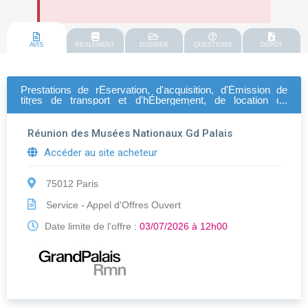
AVIS
REGLEMENT
DOSSIER
QUESTIONS
DEPOT
Prestations de rÉservation, d'acquisition, d'Émission de
titres de transport et d'hÉbergement, de location de
vÉhicules automobiles de courte durÉe et d'assistance aux
voyageurs, destinÉes au grandpalaisrmn dans le cadre de
dÉplacements professionnels
Réunion des Musées Nationaux Gd Palais
Accéder au site acheteur
75012 Paris
Service - Appel d'Offres Ouvert
Date limite de l'offre :
03/07/2026 à 12h00