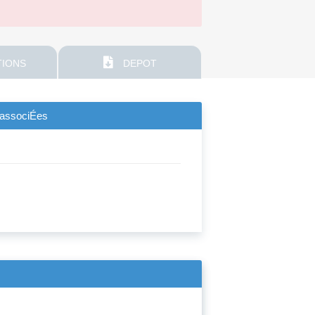
IONS
DEPOT
s associÉes