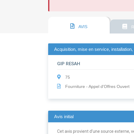
AVIS
R
Acquisition, mise en service, installatio
GIP RESAH
75
Fourniture - Appel d'Offres Ouvert
Avis initial
Cet avis provient d'une source externe, ve