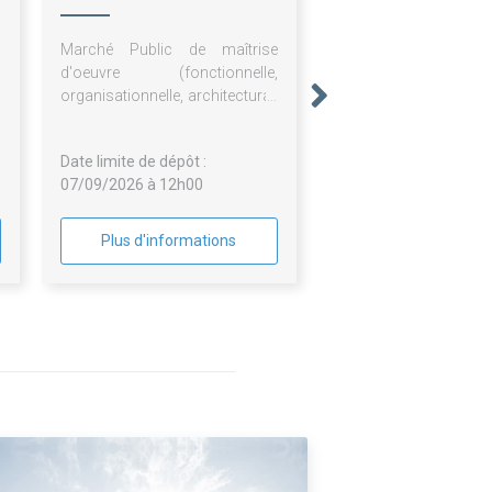
LACASSAGNE
Marché Public de maîtrise
d'oeuvre (fonctionnelle,
organisationnelle, architectural,
urbanistique et financière)
d'une réhabilitation des
Date limite de dépôt :
cuisines
07/09/2026 à 12h00
Plus d'informations