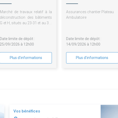
Marché de travaux relatif à la
Assurances chantier Plateau
déconstruction des bâtiments
Ambulatoire
G et H, situés au 23-31 et au 33-
43, rue Joseph Python, sur le
périmètre de la ZAC Python-
Date limite de dépôt :
Date limite de dépôt :
Duvernois, à Paris 20ème
25/09/2026 à 12h00
14/09/2026 à 12h00
Plus d'informations
Plus d'informations
Vos bénéfices