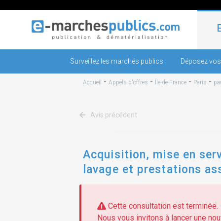
Surveillez les marchés publics
Déposez vos
-
-
-
-
Accueil
Appels d'offres
Île-de-France
Paris
pa
Avis précédent
Acquisition, mise en serv
lavage et prestations as
Cette consultation est terminée.
Nous vous invitons à lancer une nouv