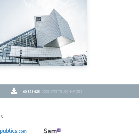
60 898 628
DOSSIERS TÉLÉCHARGÉS
ns