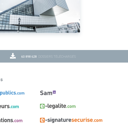
60 898 628
DOSSIERS TÉLÉCHARGÉS
ns