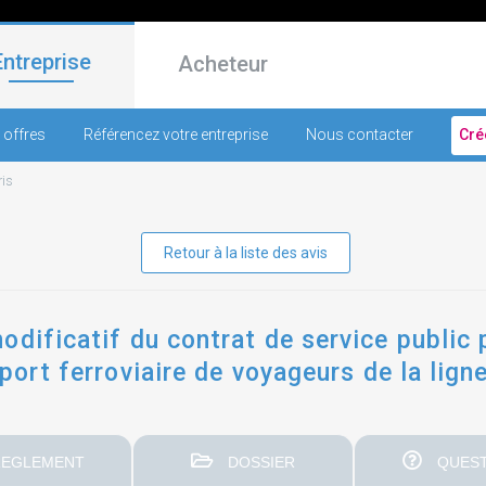
Entreprise
Acheteur
 offres
Référencez votre entreprise
Nous contacter
Cré
ris
Retour à la liste des avis
dificatif du contrat de service public p
port ferroviaire de voyageurs de la ligne 
EGLEMENT
DOSSIER
QUEST