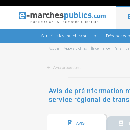
Surveillez les marchés publics
Déposez vos
-
-
-
-
Accueil
Appels d'offres
Île-de-France
Paris
pa
Avis précédent
Avis de préinformation mo
service régional de trans
partie du rer d (l'e...
AVIS
R