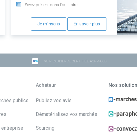
Soyez présent dans l'annuaire
Je m'inscris
En savoir plus
VOIR L'AUDIENCE CERTIFIÉE ACPM-OJD
Acheteur
Nos solutio
archés publics
Publiez vos avis
res
Dématérialisez vos marchés
 entreprise
Sourcing