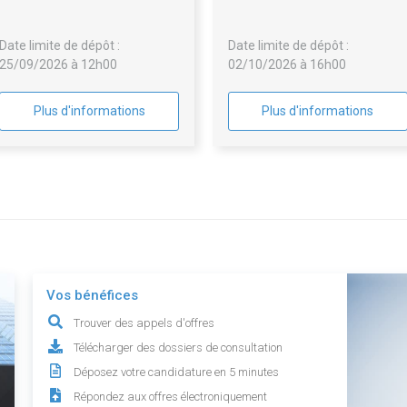
43, rue Joseph Python, sur le
Combault
périmètre de la ZAC Python-
Date limite de dépôt :
Date limite de dépôt :
Duvernois, à Paris 20ème
25/09/2026 à 12h00
02/10/2026 à 16h00
Plus d'informations
Plus d'informations
Vos bénéfices
Trouver des appels d'offres
Télécharger des dossiers de consultation
Déposez votre candidature en 5 minutes
Répondez aux offres électroniquement