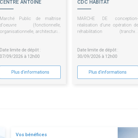
CENTRE ANTOINE
CDC HABITAT
LACASSAGNE
Marché Public de maîtrise
MARCHE DE conception
d'oeuvre (fonctionnelle,
réalisation d'une opération d
organisationnelle, architectural,
réhabilitation (tranche
urbanistique et financière)
fermes) de la résidenc
d'une réhabilitation des
METROPOLITAIN et de l
Date limite de dépôt :
Date limite de dépôt :
cuisines
résidence LABORDE et d
07/09/2026 à 12h00
30/09/2026 à 12h00
surélévation de 3 logement
(tranche optionnelle) de l
résidence METROPOLITAIN 
Plus d'informations
Plus d'informations
Paris (75008)
Vos bénéfices