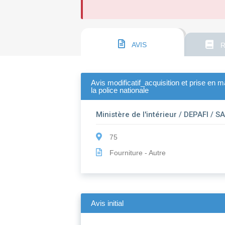
AVIS
R
Avis modificatif_acquisition et prise en 
la police nationale
Ministère de l'intérieur / DEPAFI / S
75
Fourniture - Autre
Avis initial