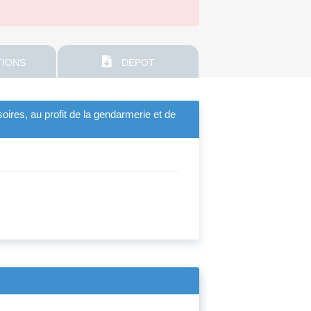
IONS
DEPOT
oires, au profit de la gendarmerie et de