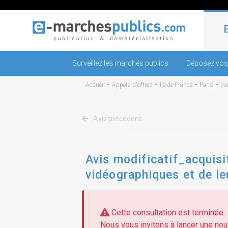
Surveillez les marchés publics
Déposez vos
-
-
-
-
Accueil
Appels d'offres
Île-de-France
Paris
pa
Avis précédent
Avis modificatif_acquisi
vidéographiques et de le
nationale
Cette consultation est terminée.
Nous vous invitons à lancer une nouv