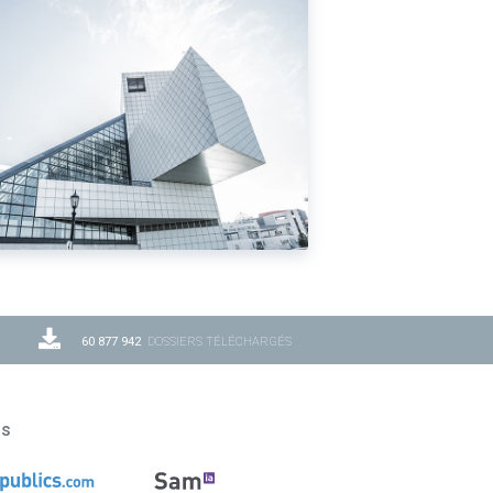
60 877 942
DOSSIERS TÉLÉCHARGÉS
ns