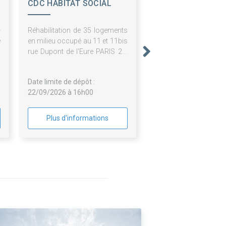
CDC HABITAT SOCIAL
-
Réhabilitation de 35 logements
e
en milieu occupé au 11 et 11bis
s
rue Dupont de l'Eure PARIS 20.
e
LOT 01 INTERVENTION PAR
a
L'EXTERIEUR
Date limite de dépôt :
e
22/09/2026 à 16h00
s
a
à
Plus d'informations