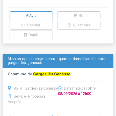
Avis
RC
Dossier
Questions
Dépôt
Mission opc du projet npnru - quartier dame blanche nord -
garges-lès-gonesse
Commune de
Garges lès Gonesse
95141 Garges-lès-gonesse
Date limite de l'offre :
08/09/2026 à 12h00
Service - Procédure
Adaptée