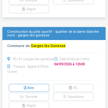
Dossier
Questions
Dépôt
Construction du pôle sportif - quartier de la dame blanche
nord - garges-lès gonesse
Commune de
Garges lès Gonesse
95141 Garges-lès-gonesse
Date limite de l'offre :
04/09/2026 à 12h00
Travaux - Appel d'Offres
Ouvert
Avis
RC
Dossier
Questions
Dépôt