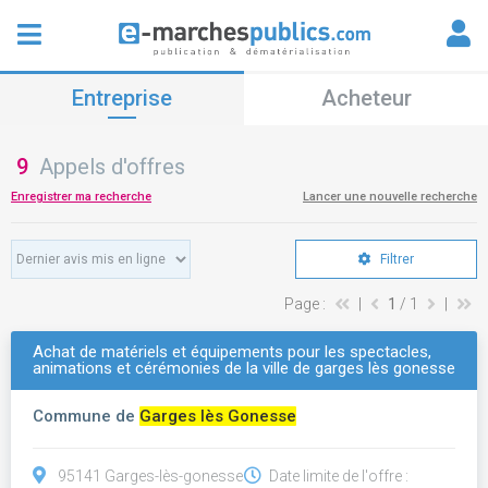
Entreprise
Acheteur
9
Appels d'offres
Enregistrer ma recherche
Lancer une nouvelle recherche
Filtrer
Page :
|
1
/ 1
|
Achat de matériels et équipements pour les spectacles,
animations et cérémonies de la ville de garges lès gonesse
Commune de
Garges lès Gonesse
95141 Garges-lès-gonesse
Date limite de l'offre :