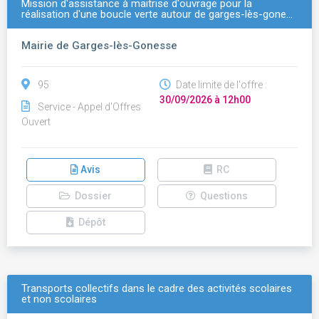
Mission d'assistance à maitrise d'ouvrage pour la
réalisation d'une boucle verte autour de garges-lès-gone…
Mairie de Garges-lès-Gonesse
95
Date limite de l'offre :
30/09/2026 à 12h00
Service - Appel d'Offres
Ouvert
Avis
RC
Dossier
Questions
Dépôt
Transports collectifs dans le cadre des activités scolaires
et non scolaires