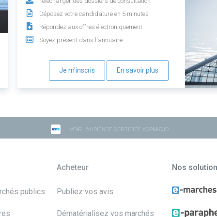
Télécharger des dossiers de consultation
Déposez votre candidature en 5 minutes
Répondez aux offres électroniquement
Soyez présent dans l'annuaire
Je m'inscris
En savoir plus
VOIR L'AUDIENCE CERTIFIÉE ACPM-OJD
Acheteur
Nos solutio
archés publics
Publiez vos avis
res
Dématérialisez vos marchés