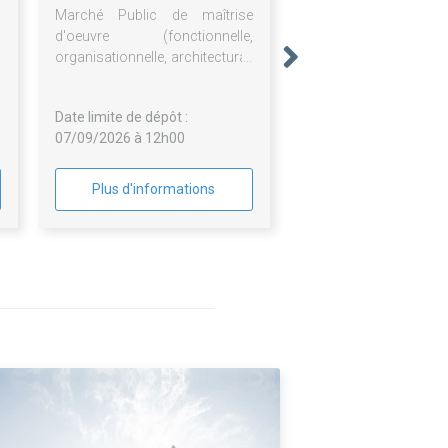
Marché Public de maîtrise
d'oeuvre (fonctionnelle,
organisationnelle, architectural,
urbanistique et financière)
d'une réhabilitation des
Date limite de dépôt :
cuisines
07/09/2026 à 12h00
Plus d'informations