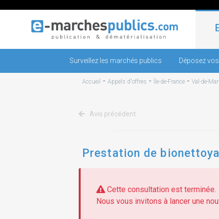
Surveillez les marchés publics
Déposez vos
-
-
-
Accueil
Appels d'offres
Île-de-France
Val-de-Mar
Avis précédent
Prestation de bionettoy
Cette consultation est terminée.
Nous vous invitons à lancer une nouv