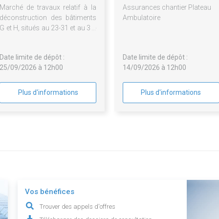
Marché de travaux relatif à la
Assurances chantier Plateau
déconstruction des bâtiments
Ambulatoire
G et H, situés au 23-31 et au 33-
43, rue Joseph Python, sur le
périmètre de la ZAC Python-
Date limite de dépôt :
Date limite de dépôt :
Duvernois, à Paris 20ème
25/09/2026 à 12h00
14/09/2026 à 12h00
Plus d'informations
Plus d'informations
Vos bénéfices
Trouver des appels d'offres