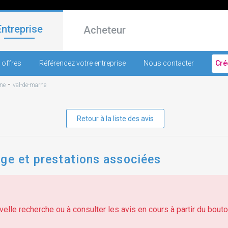
Entreprise
Acheteur
 offres
Référencez votre entreprise
Nous contacter
Cré
-
ne
val-de-marne
Retour à la liste des avis
age et prestations associées
elle recherche ou à consulter les avis en cours à partir du bouton