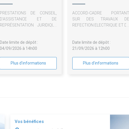
PRESTATIONS DE CONSEIL,
ACCORD-CADRE PORTAN
D'ASSISTANCE ET DE
SUR DES TRAVAUX D
REPRÉSENTATION JURIDIQUE
REFECTION ELECTRIQUE ET D
DANS LE DOMAINE DU DROIT
REMPLACEMENT D
IMMOBILIER PUBLIC - 2 LOTS
COMPOSANTS SUR L
Date limite de dépôt :
Date limite de dépôt :
PATRIMOINE DE LA SA LE
04/09/2026 à 14h00
21/09/2026 à 12h00
RESIDENCES YVELINES
ESSONNE - 2 LOTS
Plus d'informations
Plus d'informations
Vos bénéfices