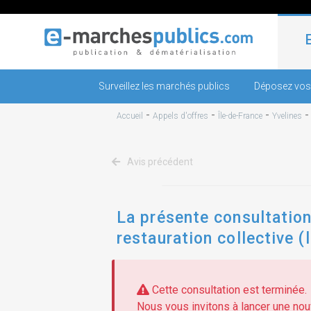
Surveillez les marchés publics
Déposez vos
-
-
-
Accueil
Appels d'offres
Île-de-France
Yvelines
Avis précédent
La présente consultation
restauration collective (
Cette consultation est terminée.
Nous vous invitons à lancer une nouv