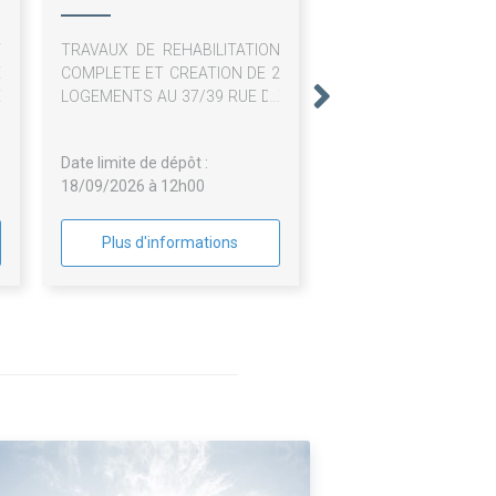
T
TRAVAUX DE REHABILITATION
E
COMPLETE ET CREATION DE 2
E
LOGEMENTS AU 37/39 RUE DE
E
PARIS A CHEVREUSE
E
Date limite de dépôt :
S
18/09/2026 à 12h00
-
Plus d'informations