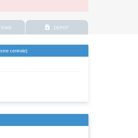
IONS
DEPOT
isine centrale)