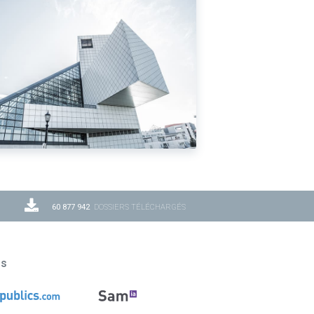
60 877 942
DOSSIERS TÉLÉCHARGÉS
ns