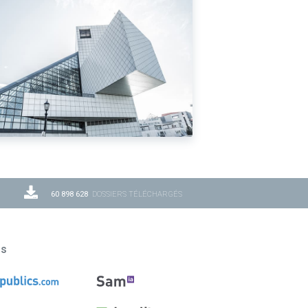
60 898 628
DOSSIERS TÉLÉCHARGÉS
ns