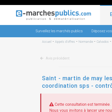
Surveillez les marchés publics
Déposez vos
-
-
-
Accueil
Appels d'offres
Normandie
Calvados
Avis précédent
Saint - martin de may le
coordination sps - contr
logements intermédiaire
Cette consultation est terminée.
Nous vous invitons à lancer une nouv