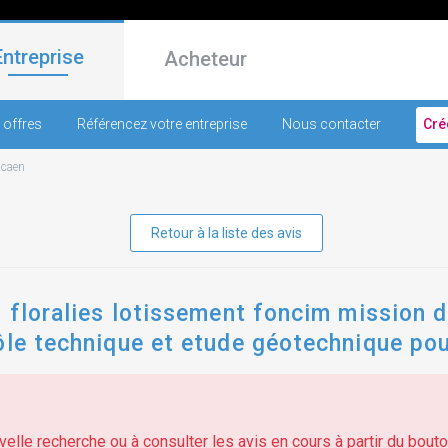
Entreprise
Acheteur
 offres
Référencez votre entreprise
Nous contacter
Cré
-
caen
Retour à la liste des avis
s floralies lotissement foncim mission d
ôle technique et etude géotechnique pou
s
elle recherche ou à consulter les avis en cours à partir du bouton