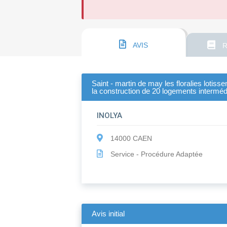
AVIS
R
Saint - martin de may les floralies lotis
la construction de 20 logements interméd
INOLYA
14000 CAEN
Service - Procédure Adaptée
Avis initial