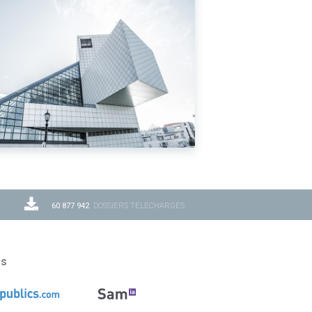
60 877 942
DOSSIERS TÉLÉCHARGÉS
ns