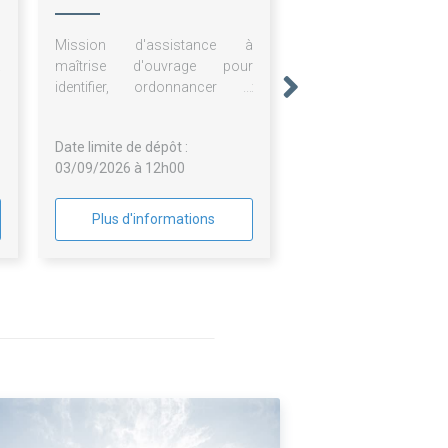
Saint-Michel
N
Mission d'assistance à
X
maîtrise d'ouvrage pour
N
identifier, ordonnancer et
T
utiliser les valeurs et attributs
E
du bien inscrit du patrimoine
Date limite de dépôt :
mondial « mont-saint-michel et
03/09/2026 à 12h00
sa baie »
Plus d'informations