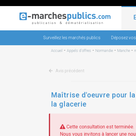
Surveillez les marchés publics
Déposez vos
-
-
-
-
Accueil
Appels d'offres
Normandie
Manche
Avis précédent
Maîtrise d'oeuvre pour 
la glacerie
Cette consultation est terminée.
Nous vous invitons à lancer une nouv