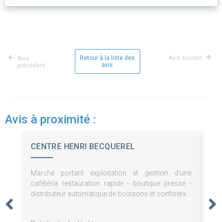
Retour à la liste des
Avis suivant
Avis
avis
précédent
Avis à proximité :
CENTRE HENRI BECQUEREL
Marché portant exploitation et gestion d'une
cafétéria restauration rapide - boutique presse -
distributeur automatique de boissons et confiseries
- pauses café - fontaines à eau - prestations de
bouche pour le Centre Henri Becquerel