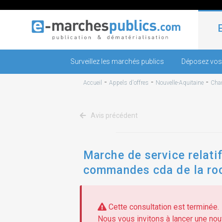
Surveillez les marchés publics
Déposez vos
-
-
-
Accueil
Appels d'offres
Nouvelle-Aquitaine
Char
Avis précédent
Marche de service relati
commandes cda de la roche
Cette consultation est terminée.
Nous vous invitons à lancer une nouv