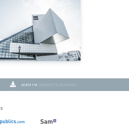
60 874 118
DOSSIERS TÉLÉCHARGÉS
ns