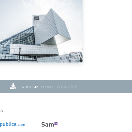
60 877 942
DOSSIERS TÉLÉCHARGÉS
ns