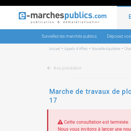
Surveillez les marchés publics
Déposez vos
-
-
-
Accueil
Appels d'offres
Nouvelle-Aquitaine
Char
Avis précédent
Marche de travaux de plo
17
Cette consultation est terminée.
Nous vous invitons à lancer une nouv