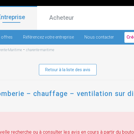
Entreprise
Acheteur
 offres
Référencez votre entreprise
Nous contacter
Cré
-
ente-Maritime
charente-maritime
Retour à la liste des avis
mberie – chauffage – ventilation sur di
elle recherche ou à consulter les avis en cours à partir du bouton