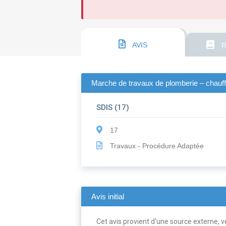
AVIS
R
Marche de travaux de plomberie – chauffag
SDIS (17)
17
Travaux - Procédure Adaptée
Avis initial
Cet avis provient d'une source externe, ve