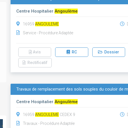
Centre Hospitalier
Angoulème
16959
ANGOULEME
D
Service - Procédure Adaptée
Avis
RC
Dossier
Rectificatif
Travaux de remplacement des sols souples du couloir de 
Centre Hospitalier
Angoulème
16959
ANGOULEME
CEDEX 9
D
Travaux - Procédure Adaptée