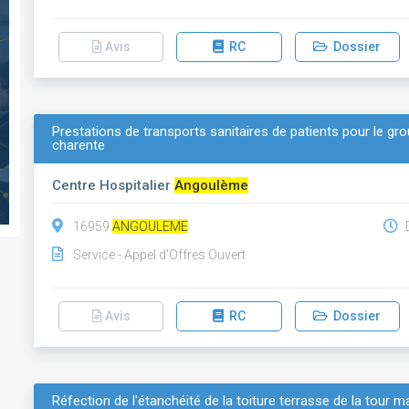
Avis
RC
Dossier
Prestations de transports sanitaires de patients pour le gro
charente
Centre Hospitalier
Angoulème
16959
ANGOULEME
D
Service - Appel d'Offres Ouvert
Avis
RC
Dossier
Réfection de l'étanchéité de la toiture terrasse de la tour m