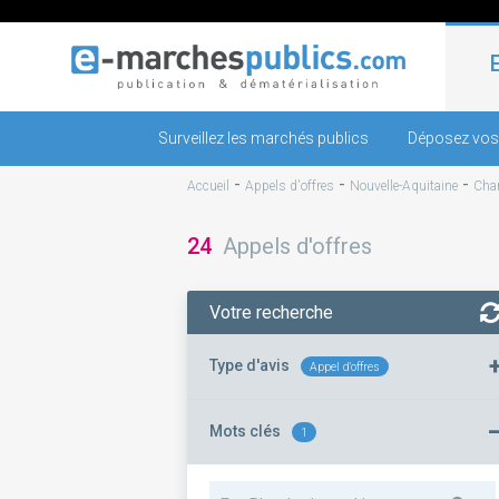
Surveillez les marchés publics
Déposez vos
-
-
-
Accueil
Appels d'offres
Nouvelle-Aquitaine
Char
24
Appels d'offres
Votre recherche
Type d'avis
Appel d'offres
Mots clés
1