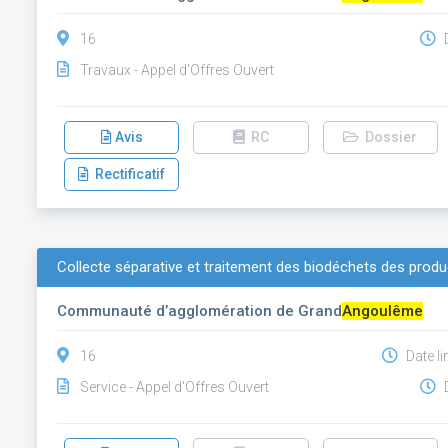
16
D
Travaux - Appel d'Offres Ouvert
Avis
RC
Dossier
Rectificatif
Collecte séparative et traitement des biodéchets des pro
Communauté d’agglomération de Grand
Angoulême
16
Date li
Service - Appel d'Offres Ouvert
D