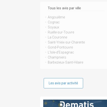
Tous les avis par ville
Angoulême
Cognac
Soyaux
Ruelle-sur-Touvre
La Couronne
Saint-Yrieix-sur-Charente
Gond-Pontouvre
L'Isle-d'Espagnac
Champniers
Barbezieux-Saint-Hilaire
Les avis par activité