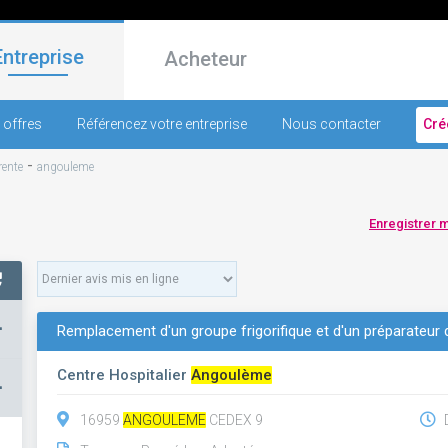
Entreprise
Acheteur
 offres
Référencez votre entreprise
Nous contacter
Cré
-
ente
angouleme
Enregistrer 
+
Remplacement d'un groupe frigorifique et d'un préparateur 
Centre Hospitalier
Angoulème
–
16959
ANGOULEME
CEDEX 9
D