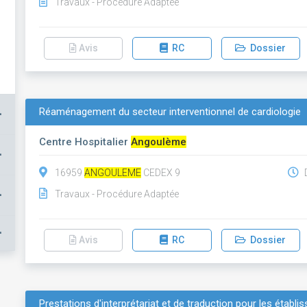
Travaux - Procédure Adaptée
Avis
RC
Dossier
Réaménagement du secteur interventionnel de cardiologie
+
Centre Hospitalier
Angoulème
+
16959
ANGOULEME
CEDEX 9
D
+
Travaux - Procédure Adaptée
+
Avis
RC
Dossier
Prestations d'interprétariat et de traduction pour les établ