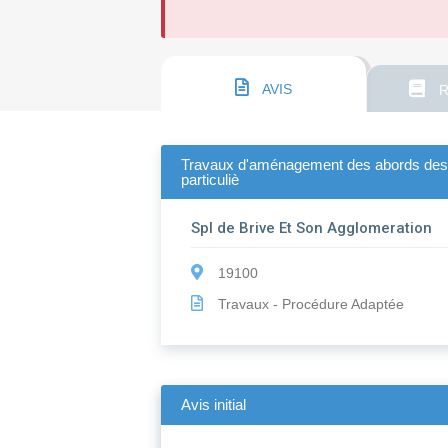
AVIS
R
Travaux d'aménagement des abords des lo
particuliè
Spl de Brive Et Son Agglomeration
19100
Travaux - Procédure Adaptée
Avis initial