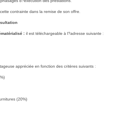
s phasages d?exécution des prestations.
cette contrainte dans la remise de son offre.
sultation
matérialisé :
il est téléchargeable à l?adresse suivante :
ageuse appréciée en fonction des critères suivants :
0%)
)
urnitures (20%)