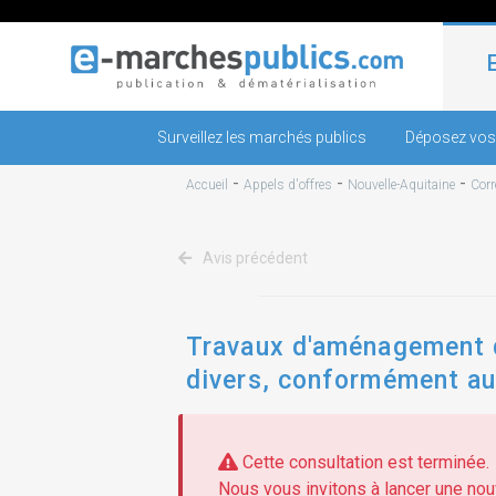
Surveillez les marchés publics
Déposez vos
-
-
-
Accueil
Appels d'offres
Nouvelle-Aquitaine
Corr
Avis précédent
Travaux d'aménagement de
divers, conformément au 
Cette consultation est terminée.
Nous vous invitons à lancer une nouv