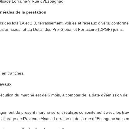
Alsace Lorraine ? Rue d?Espagnac
énérales de la prestation
es lots 1A et 1 B, terrassement, voiries et réseaux divers, conform
s annexes, et au Détail des Prix Global et Forfaitaire (DPGF) joints.
n en tranches.
travaux
exécution du marché est de 6 mois, à compter de la date d?émission d
énagement du présent marché seront réalisés conjointement avec les tra
recalibrage de l?avenue Alsace Lorraine et de la rue d?Espagnac sous ma