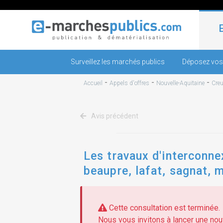
Surveillez les marchés publics
Déposez vos
-
-
-
Accueil
Appels d'offres
Nouvelle-Aquitaine
Cre
Avis précédent
Les travaux d'interconn
beaupre, lafat, sagnat, 
Cette consultation est terminée.
Nous vous invitons à lancer une nouv