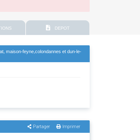
IONS
DEPOT
at, maison-feyne,colondannes et dun-le-
Partager
Imprimer