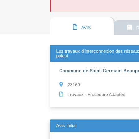
AVIS
R
Les travaux d'interconnexion des réseau
palest
Commune de Saint-Germain-Beaup
23160
Travaux - Procédure Adaptée
Avis initial