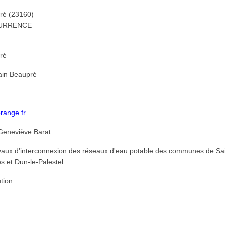
ré (23160)
CURRENCE
ré
ain Beaupré
range.fr
Geneviève Barat
vaux d'interconnexion des réseaux d'eau potable des communes de Sa
 et Dun-le-Palestel.
tion.