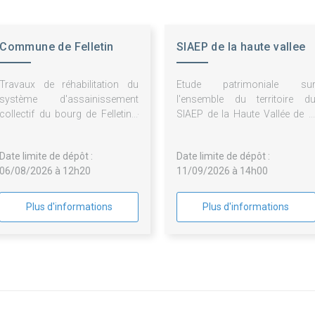
Commune de Felletin
SIAEP de la haute vallee
de la Creuse
Travaux de réhabilitation du
Etude patrimoniale su
système d'assainissement
l'ensemble du territoire d
collectif du bourg de Felletin -
SIAEP de la Haute Vallée de l
Tranche 3
Creuse (y compris schém
directeur eau potable, PGSSE
Date limite de dépôt :
Date limite de dépôt :
et stratégie de sobriété)
06/08/2026 à 12h20
11/09/2026 à 14h00
Plus d'informations
Plus d'informations