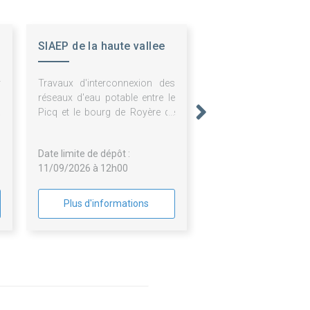
SIAEP de la haute vallee
de la Creuse
r
Travaux d'interconnexion des
u
réseaux d'eau potable entre le
a
Picq et le bourg de Royère de
a
Vassivière
,
Date limite de dépôt :
11/09/2026 à 12h00
Plus d'informations