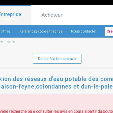
Entreprise
Acheteur
 offres
Référencez votre entreprise
Nous contacter
Cré
-
use
creuse
Retour à la liste des avis
exion des réseaux d'eau potable des co
maison-feyne,colondannes et dun-le-pale
elle recherche ou à consulter les avis en cours à partir du bouton