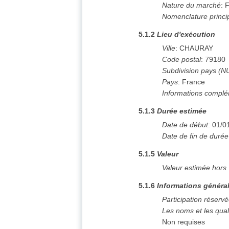
Nature du marché
:
F
Nomenclature princi
5.1.2
Lieu d'exécution
Ville
:
CHAURAY
Code postal
:
79180
Subdivision pays (N
Pays
:
France
Informations complé
5.1.3
Durée estimée
Date de début
:
01/0
Date de fin de durée
5.1.5
Valeur
Valeur estimée hors
5.1.6
Informations généra
Participation réserv
Les noms et les qual
Non requises