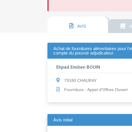
AVIS
R
Achat de fournitures alimentaires pour l'e
compte du pouvoir adjudicateur
Ehpad Emilien BOUIN
79180 CHAURAY
Fourniture - Appel d'Offres Ouvert
Avis initial