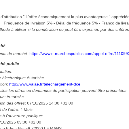
 d'attribution " L'offre économiquement la plus avantageuse " appréciée
 : Fréquence de livraison 5% - Délai de fréquence 5% - Franco de livr
thode à utiliser si la pondération ne peut être exprimée par des critère
ché
nts de marché
:
https://www.e-marchespublics.com/appel-offre/111099
hé public
ntation
:
e électronique
:
Autorisée
tion
:
http://www.valae.fr/telechargement-dce
lles les offres ou demandes de participation peuvent être présentées
:
que
:
Autorisée
ion des offres
:
07/10/2025
14:00 +02:00
é de l'offre
:
4
Mois
s à l'ouverture publique
:
/10/2025
09:00 +02:00
Rue Edgar Brandt 72000 LE MANS