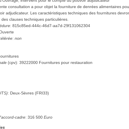
 d'Ouvrage, intervient pour le compte du pouvoir adjudicateur
nte consultation a pour objet la fourniture de denrées alimentaires pour
oir adjudicateur. Les caractéristiques techniques des fournitures devro
r des clauses techniques particulières.
cédure
:
815c85ed-444c-46d7-aa7d-29f131062304
Ouverte
célérée
:
non
ournitures
pale
(
cpv
):
39222000
Fournitures pour restauration
UTS)
:
Deux-Sèvres
(
FRI33
)
l'accord-cadre
:
316 500
Euro
les