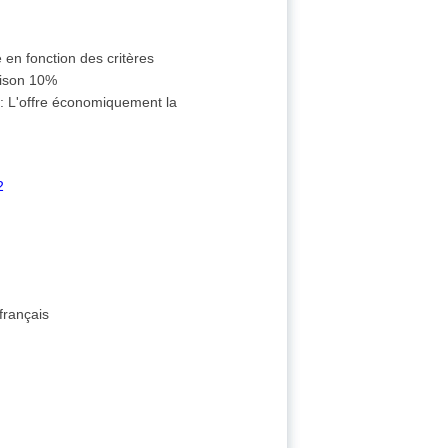
 en fonction des critères
aison 10%
s
:
L'offre économiquement la
2
français