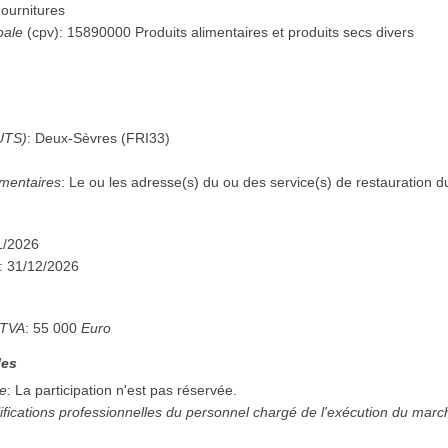
ournitures
pale
(
cpv
):
15890000
Produits alimentaires et produits secs divers
UTS)
:
Deux-Sèvres
(
FRI33
)
mentaires
:
Le ou les adresse(s) du ou des service(s) de restauration d
1/2026
:
31/12/2026
 TVA
:
55 000
Euro
les
ée
:
La participation n'est pas réservée.
ifications professionnelles du personnel chargé de l'exécution du mar