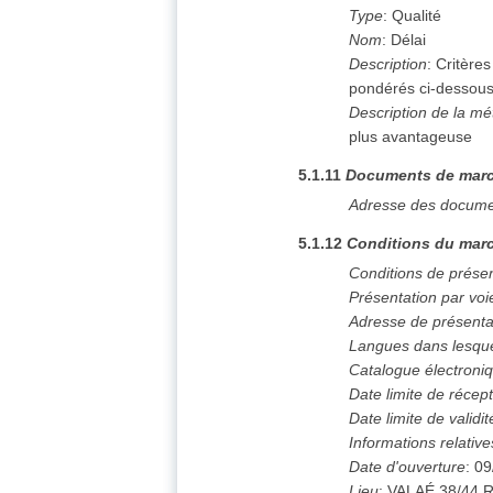
Type
:
Qualité
Nom
:
Délai
Description
:
Critères
pondérés ci-dessous
Description de la mé
plus avantageuse
5.1.11
Documents de mar
Adresse des docume
5.1.12
Conditions du marc
Conditions de prése
Présentation par voi
Adresse de présenta
Langues dans lesque
Catalogue électroni
Date limite de récept
Date limite de validit
Informations relative
Date d'ouverture
:
09
Lieu
:
VALAÉ 38/44 