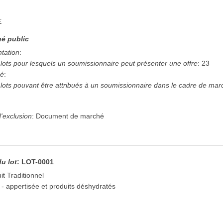
E
é public
ntation
:
ots pour lesquels un soumissionnaire peut présenter une offre
:
23
hé
:
ots pouvant être attribués à un soumissionnaire dans le cadre de mar
'exclusion
:
Document de marché
du lot
:
LOT-0001
uit Traditionnel
 - appertisée et produits déshydratés