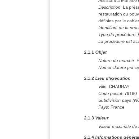
Assistant à Maîtrise
Description
:
La prése
restauration du pouv
définies par le cahie
Identifiant de la pro
Type de procédure
:
La procédure est ac
2.1.1
Objet
Nature du marché
:
F
Nomenclature princi
2.1.2
Lieu d'exécution
Ville
:
CHAURAY
Code postal
:
79180
Subdivision pays (N
Pays
:
France
2.1.3
Valeur
Valeur maximale de 
2.1.4
Informations généra