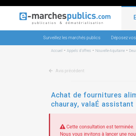
Surveillez les marchés publics
Déposez vos
-
-
-
Accueil
Appels d'offres
Nouvelle-Aquitaine
Deux
Avis précédent
Achat de fournitures alim
chauray, valaÉ assistant
adjudicateur
Cette consultation est terminée.
Nous vous invitons à lancer une nouv