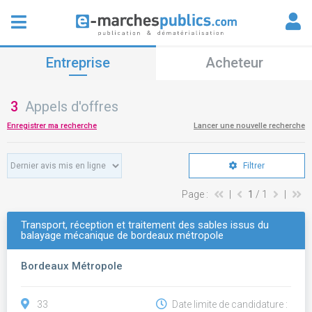
Entreprise
Acheteur
3
Appels d'offres
Enregistrer ma recherche
Lancer une nouvelle recherche
Filtrer
Page :
|
1
/ 1
|
Transport, réception et traitement des sables issus du
balayage mécanique de bordeaux métropole
Bordeaux Métropole
33
Date limite de candidature :