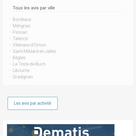
Tous les avis par ville
Bordeaux
Mérignac
Pessac
Talence
Villenave-d'Ornon
Saint-Médard-en-Jalles
Bègles
La Teste-de-Buch
Libourne
Gradignan
Les avis par activité