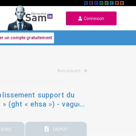
Connexion
er un compte gratuitement
Avis suivant
ablissement support du
 » (ght « ehsa ») - vague
IONS
DEPOT