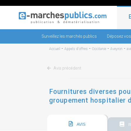
Surveillez les marchés publics
Déposez vos
-
-
-
-
Accueil
Appels d'offres
Occitanie
Aveyron
av
Avis précédent
Fournitures diverses pou
groupement hospitalier de
2
AVIS
R