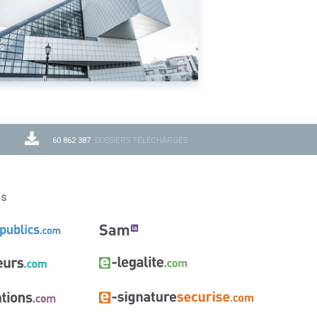
60 862 387
DOSSIERS TÉLÉCHARGÉS
ns