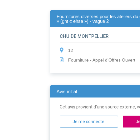
Fournitures diverses pour les ateliers du
» (ght « ehsa ») - vague 2
CHU DE MONTPELLIER
12
Fourniture - Appel d'Offres Ouvert
Avis initial
Cet avis provient d'une source externe, ve
Je me connecte
Je