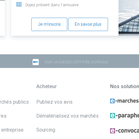
Soyez présent dans l'annuaire
Je m'inscris
En savoir plus
VOIR L'AUDIENCE CERTIFIÉE ACPM-OJD
Acheteur
Nos solutio
archés publics
Publiez vos avis
res
Dématérialisez vos marchés
 entreprise
Sourcing