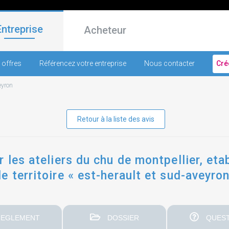
Entreprise
Acheteur
 offres
Référencez votre entreprise
Nous contacter
Cré
eyron
Retour à la liste des avis
r les ateliers du chu de montpellier, et
 territoire « est-herault et sud-aveyron
EGLEMENT
DOSSIER
QUEST