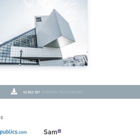
60 862 387
DOSSIERS TÉLÉCHARGÉS
ns