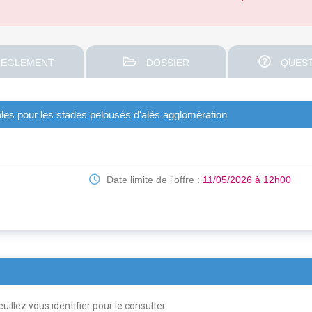
EGLEMENT
DOSSIER
QUEST
icoles pour les stades pelousés d'alès agglomération
Date limite de l'offre :
11/05/2026 à 12h00
uillez vous identifier pour le consulter.