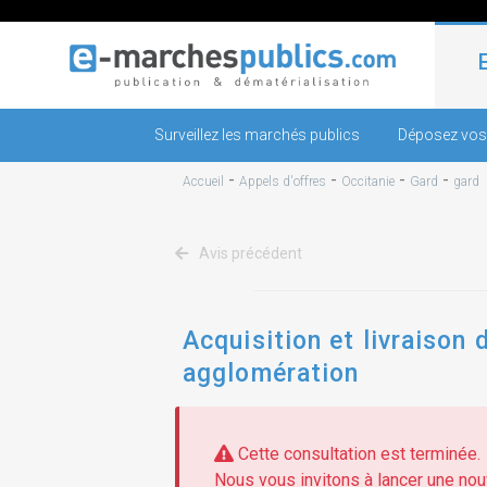
Surveillez les marchés publics
Déposez vos
-
-
-
-
Accueil
Appels d'offres
Occitanie
Gard
gard
Avis précédent
Acquisition et livraison 
agglomération
Cette consultation est terminée.
Nous vous invitons à lancer une nouv