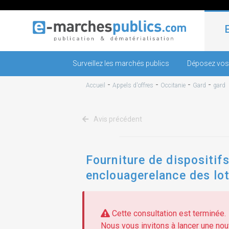
Surveillez les marchés publics
Déposez vos
-
-
-
-
Accueil
Appels d'offres
Occitanie
Gard
gard
Avis précédent
Fourniture de dispositif
enclouagerelance des lot
n°31/32/36/50/53
Cette consultation est terminée.
Nous vous invitons à lancer une nouv