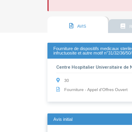
AVIS
R
Fourniture de dispositifs medicaux steril
infructuosite et autre motif n°31/32/36/50
Centre Hospitalier Universitaire de
30
Fourniture - Appel d'Offres Ouvert
Avis initial