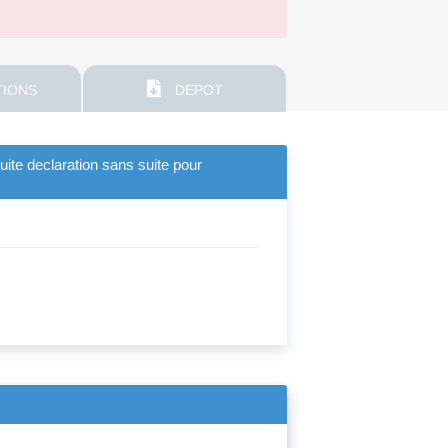
IONS
DEPOT
uite declaration sans suite pour