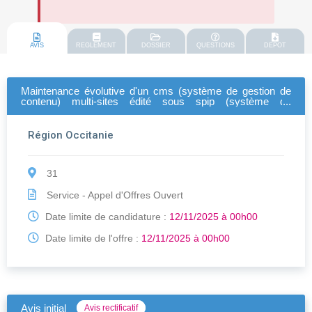
AVIS
REGLEMENT
DOSSIER
QUESTIONS
DEPOT
Maintenance évolutive d'un cms (système de gestion de
contenu) multi-sites édité sous spip (système de
publication pour l'internet partagé\participatif) pour le
compte de la région occitanie
Région Occitanie
31
Service - Appel d'Offres Ouvert
Date limite de candidature :
12/11/2025 à 00h00
Date limite de l'offre :
12/11/2025 à 00h00
Avis initial
Avis rectificatif