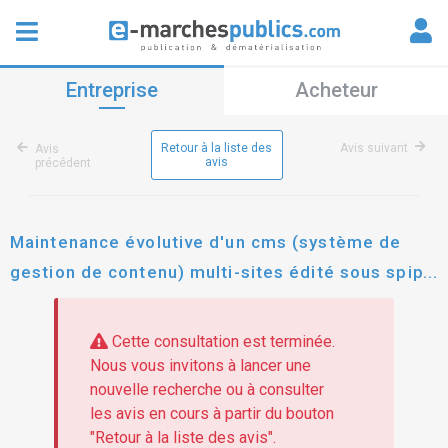
Entreprise
Acheteur
Retour à la liste des
Avis suivant
Avis
avis
précédent
Maintenance évolutive d'un cms (système de
gestion de contenu) multi-sites édité sous spip
(système de publication pour l'internet
partagé\participatif) pour le compte de la région
Cette consultation est terminée.
occitanie
Nous vous invitons à lancer une
nouvelle recherche ou à consulter
les avis en cours à partir du bouton
"Retour à la liste des avis".