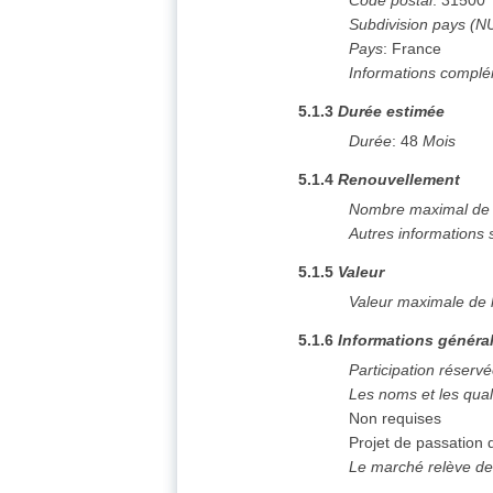
Code postal
:
31500
Subdivision pays (N
Pays
:
France
Informations complé
5.1.3
Durée estimée
Durée
:
48
Mois
5.1.4
Renouvellement
Nombre maximal de 
Autres informations 
5.1.5
Valeur
Valeur maximale de 
5.1.6
Informations généra
Participation réserv
Les noms et les qual
Non requises
Projet de passation
Le marché relève de