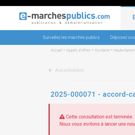
Surveillez les marchés publics
Déposez vos
-
-
-
Accueil
Appels d'offres
Occitanie
Haute-Garon
Avis précédent
2025-000071 - accord-cad
Cette consultation est terminée.
Nous vous invitons à lancer une nouv