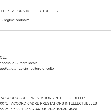
E PRESTATIONS INTELLECTUELLES
 - régime ordinaire
pand_more
pand_more
and_more
expand_more
(2)
CEL
'acheteur
:
Autorité locale
djudicateur
:
Loisirs, culture et culte
 - ACCORD-CADRE PRESTATIONS INTELLECTUELLES
00071 - ACCORD-CADRE PRESTATIONS INTELLECTUELLES
cédure
:
f9a88916-eb67-441f-b126-a1b2636145ed