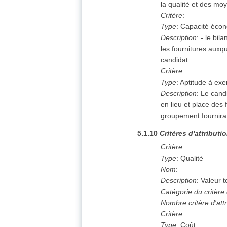
la qualité et des mo
Critère
:
Type
:
Capacité écon
Description
:
- le bil
les fournitures auxq
candidat.
Critère
:
Type
:
Aptitude à exer
Description
:
Le cand
en lieu et place de
groupement fournira
5.1.10
Critères d'attributi
Critère
:
Type
:
Qualité
Nom
:
Description
:
Valeur 
Catégorie du critère d
Nombre critère d'attr
Critère
:
Type
:
Coût