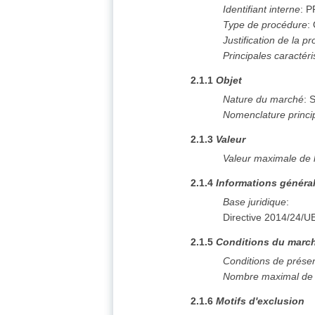
Identifiant interne
:
P
Type de procédure
:
Justification de la 
Principales caractér
2.1.1
Objet
Nature du marché
:
S
Nomenclature princi
2.1.3
Valeur
Valeur maximale de 
2.1.4
Informations généra
Base juridique
:
Directive 2014/24/U
2.1.5
Conditions du march
Conditions de prése
Nombre maximal de l
2.1.6
Motifs d'exclusion