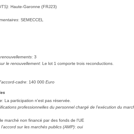
UTS)
:
Haute-Garonne
(
FRJ23
)
mentaires
:
SEMECCEL
renouvellements
:
3
sur le renouvellement
:
Le lot 1 comporte trois reconductions.
l'accord-cadre
:
140 000
Euro
les
ée
:
La participation n'est pas réservée.
ifications professionnelles du personnel chargé de l'exécution du mar
 de marché non financé par des fonds de l'UE
 l'accord sur les marchés publics (AMP)
:
oui