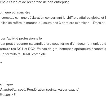
yens d'étude et de recherche de son entreprise.
omique et financière
an comptable, - une déclaration concernant le chiffre d'affaires global et 
uelles se réfère le marché au cours des 3 derniers exercices. - Dossier
cer l'activité professionnelle
idat peut présenter sa candidature sous forme d’un document uniqu
s formulaires DC1 et DC2. En cas de groupement d’opérateurs économ
 un formulaire DUME complété.
on
technique
'attribution seuil
:
Pondération (points, valeur exacte)
ibution
:
45