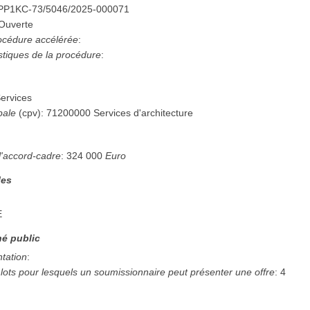
PP1KC-73/5046/2025-000071
Ouverte
procédure accélérée
:
istiques de la procédure
:
ervices
pale
(
cpv
):
71200000
Services d'architecture
l'accord-cadre
:
324 000
Euro
les
E
é public
ntation
:
ots pour lesquels un soumissionnaire peut présenter une offre
:
4