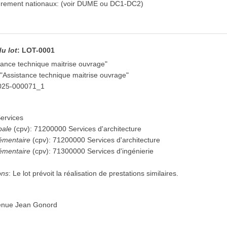
purement nationaux
:
(voir DUME ou DC1-DC2)
du lot
:
LOT-0001
ance technique maitrise ouvrage"
"Assistance technique maitrise ouvrage"
025-000071_1
ervices
pale
(
cpv
):
71200000
Services d'architecture
émentaire
(
cpv
):
71200000
Services d'architecture
émentaire
(
cpv
):
71300000
Services d'ingénierie
ons
:
Le lot prévoit la réalisation de prestations similaires.
enue Jean Gonord