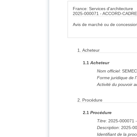
France: Services d'architecture
2025-000071 - ACCORD-CADR
Avis de marché ou de concession
ex
1. Acheteur
ex
1.
Acheteur
2. Procédure
exp
5. Lot
(4)
1.1
Acheteur
8. Organisations
Nom officiel
:
SEMEC
Forme juridique de l
Activité du pouvoir a
2.
Procédure
2.1
Procédure
Titre
:
2025-000071
Description
:
2025-0
Identifiant de la pro