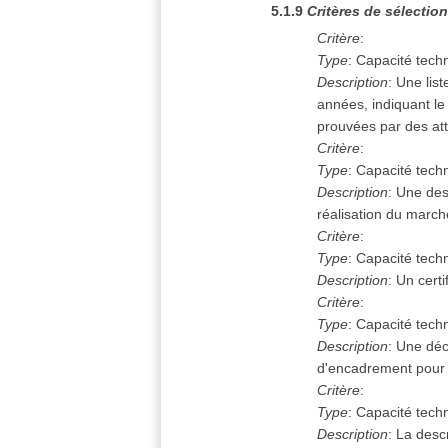
5.1.9
Critères de sélectio
Critère
:
Type
:
Capacité techn
Description
:
Une list
années, indiquant le 
prouvées par des att
Critère
:
Type
:
Capacité techn
Description
:
Une desc
réalisation du march
Critère
:
Type
:
Capacité techn
Description
:
Un certi
Critère
:
Type
:
Capacité techn
Description
:
Une décl
d'encadrement pour 
Critère
:
Type
:
Capacité techn
Description
:
La desc