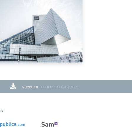
60 898 628
DOSSIERS TÉLÉCHARGÉS
ns