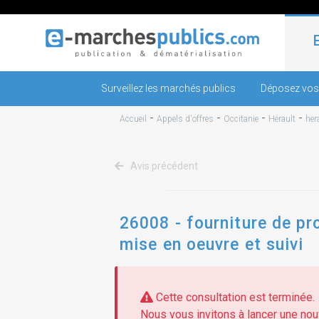
Surveillez les marchés publics
Déposez vos
-
-
-
-
Accueil
Appels d'offres
Occitanie
Hérault
her
Avis précédent
26008 - fourniture de pr
mise en oeuvre et suivi
Cette consultation est terminée.
Nous vous invitons à lancer une nouv