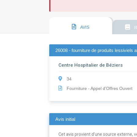
AVIS
R
26008 - fourniture de produits lessiviels
Centre Hospitalier de Béziers
34
Fourniture - Appel d'Offres Ouvert
Avis initial
Cet avis provient d'une source externe, ve