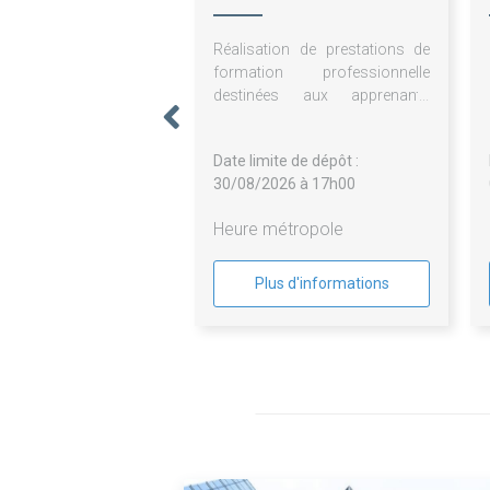
Réalisation de prestations de
formation professionnelle
destinées aux apprenants
inscrits au Centre de Formation
de la Chambre de Métiers et de
Date limite de dépôt :
l'Artisanat de Guadeloupe.
30/08/2026 à 17h00
Heure métropole
Plus d'informations