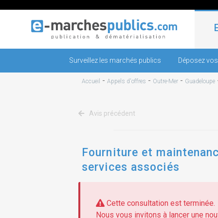
Surveillez les marchés publics
Déposez vos
-
-
-
Accueil
Appels d'offres
Outre-Mer
Guadeloupe
Avis précédent
Fourniture et maintenanc
services associés
Cette consultation est terminée.
Nous vous invitons à lancer une nouv