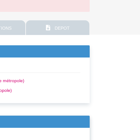
IONS
DEPOT
e métropole)
opole)