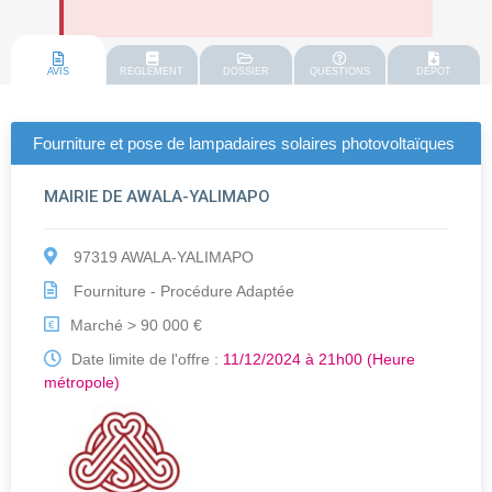
AVIS
REGLEMENT
DOSSIER
QUESTIONS
DEPOT
Fourniture et pose de lampadaires solaires photovoltaïques
MAIRIE DE AWALA-YALIMAPO
97319 AWALA-YALIMAPO
Fourniture - Procédure Adaptée
Marché > 90 000 €
€
Date limite de l'offre :
11/12/2024 à 21h00 (Heure
métropole)