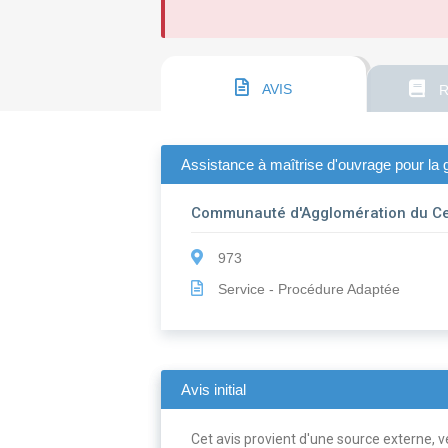
AVIS
R
Assistance à maîtrise d'ouvrage pour la g
Communauté d'Agglomération du Cen
973
Service - Procédure Adaptée
Avis initial
Cet avis provient d'une source externe, ve