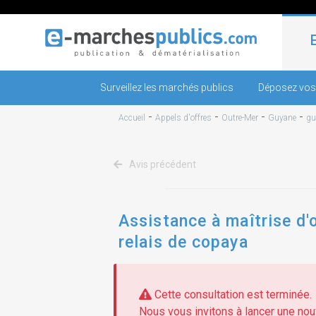
Surveillez les marchés publics
Déposez vos
-
-
-
-
Accueil
Appels d'offres
Outre-Mer
Guyane
gu
Avis précédent
Assistance à maîtrise d'
relais de copaya
Cette consultation est terminée.
Nous vous invitons à lancer une nouv