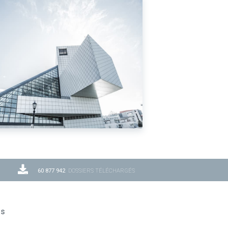
60 877 942
DOSSIERS TÉLÉCHARGÉS
ns