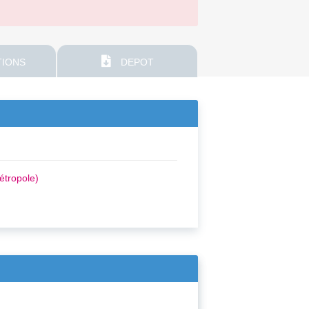
IONS
DEPOT
étropole)