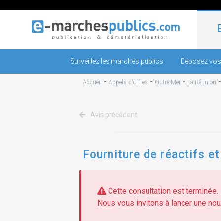
Surveillez les marchés publics
Déposez vos
-
-
-
Accueil
Appels d'offres
Outre-Mer
La Réunion
Avis précédent
Fourniture de réactifs e
Cette consultation est terminée.
Nous vous invitons à lancer une nouv