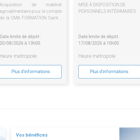
Acquisition de matériel
MISE À DISPOSITION DE
agroalimentaire pour le compte
PERSONNELS INTÉRIMAIRES
de la CMA FORMATION Sainte-
Clotilde et CMA FORMATION
Saint-Pierre de la Chambre de
Date limite de dépôt :
Date limite de dépôt :
Métiers et de l'Artisanat de la
20/08/2026 à 13h00
17/08/2026 à 10h00
Réunion - relance marché 19-
25 : déclaré sans suite
Heure métropole
Heure métropole
Plus d'informations
Plus d'informations
Vos bénéfices