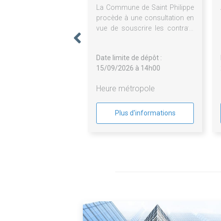
La Commune de Saint Philippe
procède à une consultation en
vue de souscrire les contrats
d'assurances qui constituent
l'ensemble du marché divisé en
Date limite de dépôt :
3 lots.
15/09/2026 à 14h00
Heure métropole
Plus d'informations