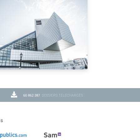
60 862 387
DOSSIERS TÉLÉCHARGÉS
ns