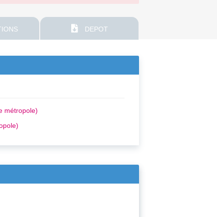
IONS
DEPOT
e métropole)
opole)