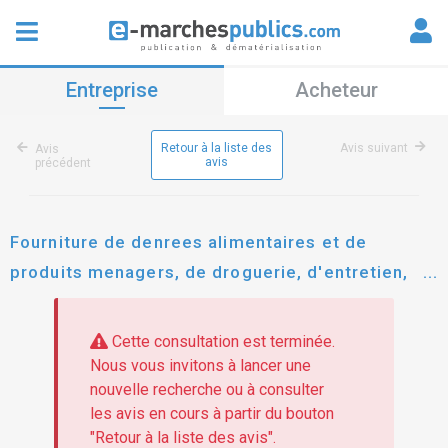
Entreprise
Acheteur
Retour à la liste des
Avis suivant
Avis
avis
précédent
Fourniture de denrees alimentaires et de
produits menagers, de droguerie, d'entretien,
d'hygiene et de soins pour le cesam a
bouguenais - lot 04 " produits surgeles "
Cette consultation est terminée.
Nous vous invitons à lancer une
nouvelle recherche ou à consulter
les avis en cours à partir du bouton
"Retour à la liste des avis".