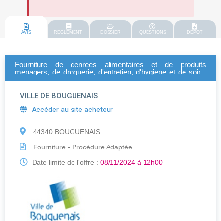
AVIS
REGLEMENT
DOSSIER
QUESTIONS
DEPOT
Fourniture de denrees alimentaires et de produits
menagers, de droguerie, d'entretien, d'hygiene et de soins
pour le cesam a bouguenais - lot 04 " produits surgeles "
VILLE DE BOUGUENAIS
Accéder au site acheteur
44340 BOUGUENAIS
Fourniture - Procédure Adaptée
Date limite de l'offre :
08/11/2024 à 12h00