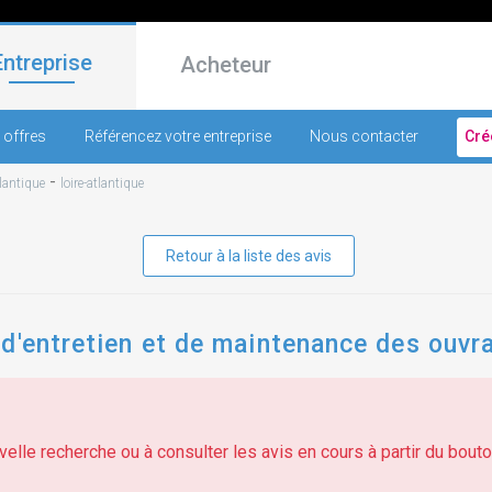
Entreprise
Acheteur
 offres
Référencez votre entreprise
Nous contacter
Cré
-
tlantique
loire-atlantique
Retour à la liste des avis
d'entretien et de maintenance des ouvr
elle recherche ou à consulter les avis en cours à partir du bouton