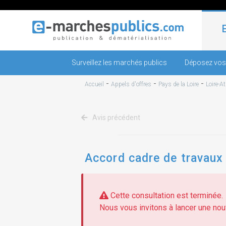
Surveillez les marchés publics
Déposez vos
-
-
-
Accueil
Appels d'offres
Pays de la Loire
Loire-A
Avis précédent
Accord cadre de travaux 
Cette consultation est terminée.
Nous vous invitons à lancer une nouv