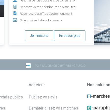
Télécharger des dossiers de consultation
Déposez votre candidature en 5 minutes
Répondez aux offres électroniquement
Soyez présent dans l'annuaire
Je m'inscris
En savoir plus
VOIR L'AUDIENCE CERTIFIÉE ACPM-OJD
Acheteur
Nos solutio
archés publics
Publiez vos avis
res
Dématérialisez vos marchés