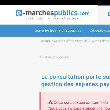
Surveillez les marchés publics
Déposez vos
-
-
-
Accueil
Appels d'offres
Pays de la Loire
Loire-A
Avis précédent
La consultation porte su
gestion des espaces pays
Cette consultation est terminée.
Nous vous invitons à lancer une nouv