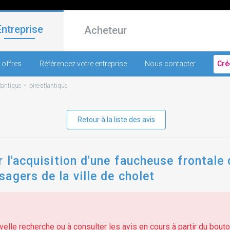
Entreprise
Acheteur
 offres
Référencez votre entreprise
Nous contacter
Cré
-
tlantique
loire-atlantique
Retour à la liste des avis
r l'acquisition d'une faucheuse frontale
agers de la ville de cholet
elle recherche ou à consulter les avis en cours à partir du bouton