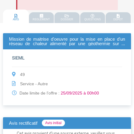
AVIS
REGLEMENT
DOSSIER
QUESTIONS
DEPOT
Mission de maitrise d'oeuvre pour la mise en place d'un
réseau de chaleur alimenté par une géothermie sur la
commune de mazé-milon (49)
SIEML
49
Service - Autre
Date limite de l'offre :
25/09/2025 à 00h00
Avis rectificatif
Avis initial
Cet avis provient d'une source externe, veuillez vous