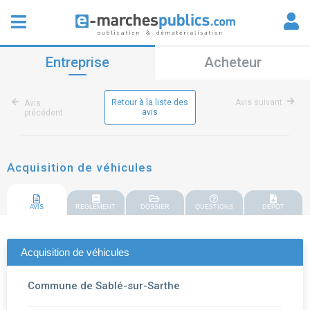
Entreprise
Acheteur
Retour à la liste des
Avis suivant
Avis
avis
précédent
Acquisition de véhicules
AVIS
REGLEMENT
DOSSIER
QUESTIONS
DEPOT
Acquisition de véhicules
Commune de Sablé-sur-Sarthe