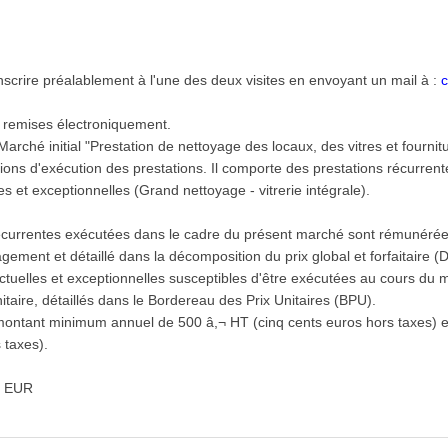
nscrire préalablement à l'une des deux visites en envoyant un mail à :
 remises électroniquement.
hé initial "Prestation de nettoyage des locaux, des vitres et fournitu
itions d'exécution des prestations. Il comporte des prestations récurre
es et exceptionnelles (Grand nettoyage - vitrerie intégrale).
ns récurrentes exécutées dans le cadre du présent marché sont rémunérées 
gagement et détaillé dans la décomposition du prix global et forfaitaire 
ponctuelles et exceptionnelles susceptibles d'être exécutées au cours du
taire, détaillés dans le Bordereau des Prix Unitaires (BPU).
ontant minimum annuel de 500 â,¬ HT (cinq cents euros hors taxes) 
 taxes).
0 EUR