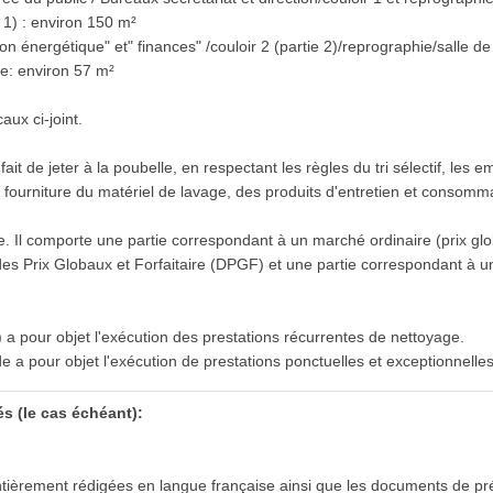
e 1) : environ 150 m²
ion énergétique" et" finances" /couloir 2 (partie 2)/reprographie/salle d
ne: environ 57 m²
aux ci-joint.
it de jeter à la poubelle, en respectant les règles du tri sélectif, les 
a fourniture du matériel de lavage, des produits d'entretien et consomm
e. Il comporte une partie correspondant à un marché ordinaire (prix globa
s Prix Globaux et Forfaitaire (DPGF) et une partie correspondant à 
e) a pour objet l'exécution des prestations récurrentes de nettoyage.
 pour objet l'exécution de prestations ponctuelles et exceptionnelles
s (le cas échéant):
ntièrement rédigées en langue française ainsi que les documents de pr