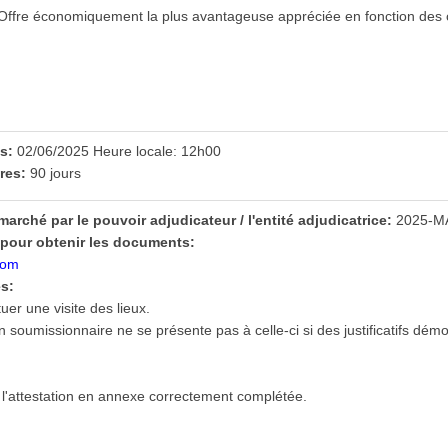
Offre économiquement la plus avantageuse appréciée en fonction des c
es:
02/06/2025 Heure locale: 12h00
fres:
90 jours
arché par le pouvoir adjudicateur / l'entité adjudicatrice:
2025-M
pour obtenir les documents:
com
s:
uer une visite des lieux.
un soumissionnaire ne se présente pas à celle-ci si des justificatifs d
e l'attestation en annexe correctement complétée.