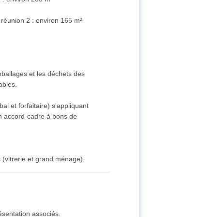
e réunion 2 : environ 165 m²
emballages et les déchets des
ables.
l et forfaitaire) s'appliquant
un accord-cadre à bons de
 (vitrerie et grand ménage).
ésentation associés.