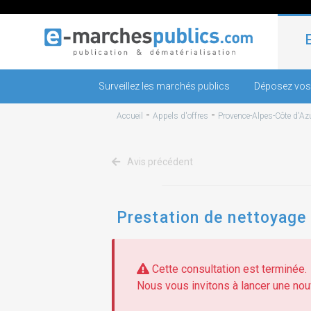
Surveillez les marchés publics
Déposez vos
-
-
Accueil
Appels d'offres
Provence-Alpes-Côte d'Az
Avis précédent
Prestation de nettoyage 
Cette consultation est terminée.
Nous vous invitons à lancer une nouv