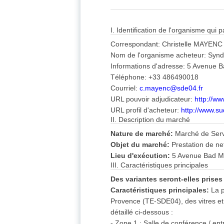
I. Identification de l'organisme qui
Correspondant: Christelle MAYENC
Nom de l'organisme acheteur: Synd
Informations d'adresse: 5 Avenue
Téléphone: +33 486490018
Courriel:
c.mayenc@sde04.fr
URL pouvoir adjudicateur:
http://ww
URL profil d'acheteur:
http://www.s
II. Description du marché
Nature de marché:
Marché de Ser
Objet du marché:
Prestation de ne
Lieu d'exécution:
5 Avenue Bad M
III. Caractéristiques principales
Des variantes seront-elles prise
Caractéristiques principales:
La p
Provence (TE-SDE04), des vitres e
détaillé ci-dessous :
- Zone 1 : Salle de conférence / ent