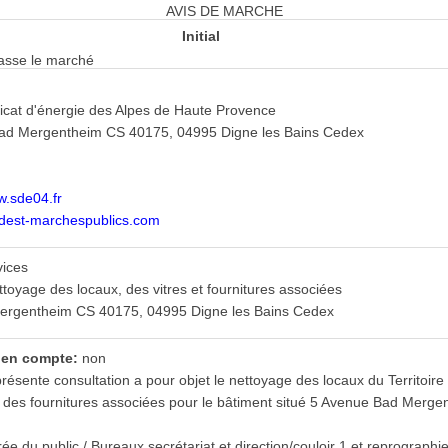
AVIS DE MARCHE
Initial
 passe le marché
icat d'énergie des Alpes de Haute Provence
 Bad Mergentheim CS 40175, 04995 Digne les Bains Cedex
w.sde04.fr
udest-marchespublics.com
vices
ttoyage des locaux, des vitres et fournitures associées
ergentheim CS 40175, 04995 Digne les Bains Cedex
s en compte:
non
résente consultation a pour objet le nettoyage des locaux du Territoir
t des fournitures associées pour le bâtiment situé 5 Avenue Bad Me
rée du public / Bureaux secrétariat et direction/couloir 1 et reprographi