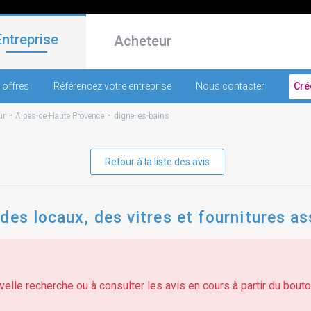
Entreprise
Acheteur
 offres
Référencez votre entreprise
Nous contacter
Cré
-
-
ur
Alpes-de-Haute Provence
digne-les-bains
Retour à la liste des avis
des locaux, des vitres et fournitures a
elle recherche ou à consulter les avis en cours à partir du bouton