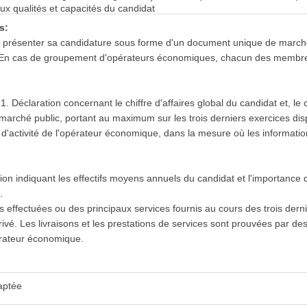
aux qualités et capacités du candidat
s:
eut présenter sa candidature sous forme d'un document unique de marc
. En cas de groupement d'opérateurs économiques, chacun des membre
 Déclaration concernant le chiffre d'affaires global du candidat et, le c
u marché public, portant au maximum sur les trois derniers exercices dis
 d'activité de l'opérateur économique, dans la mesure où les information
ion indiquant les effectifs moyens annuels du candidat et l'importanc
.
ons effectuées ou des principaux services fournis au cours des trois der
privé. Les livraisons et les prestations de services sont prouvées par des
érateur économique.
aptée